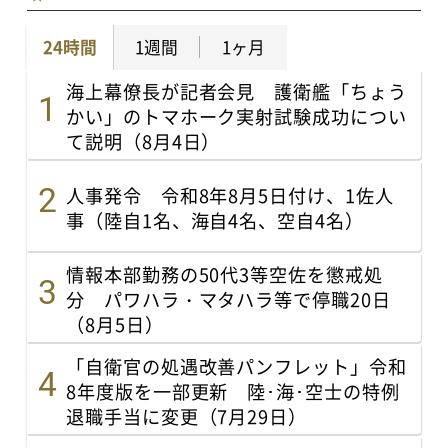
24時間
1週間
1ヶ月
海上幕僚長が記者会見 護衛艦「ちょう
かい」のトマホーク実射試験成功につい
て説明（8月4日）
人事発令 令和8年8月5日付け、1佐人
事（陸自1名、海自4名、空自4名）
情報本部勤務の50代3等空佐を懲戒処
分 パワハラ・マタハラ等で停職20日
（8月5日）
「自衛官の処遇改善パンフレット」令和
8年度版を一部更新 陸･海･空士の特例
退職手当に変更（7月29日）