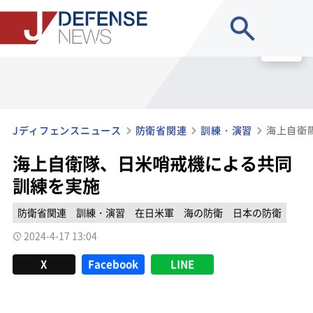
site search
MENU
Jディフェンスニュース
防衛省関連
訓練・演習
海上自衛
海上自衛隊、日米哨戒機による共同
訓練を実施
防衛省関連
訓練・演習
在日米軍
海の防衛
日本の防衛
2024-4-17 13:04
X
Facebook
LINE