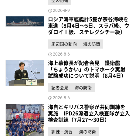
空の防衛
2026-8-9
ロシア海軍艦艇計5隻が宗谷海峡を
東進（8月4日～5日、スラバ級、ウ
ダロイⅠ級、ステレグシチー級）
周辺国の動向
海の防衛
2026-8-6
海上幕僚長が記者会見 護衛艦
「ちょうかい」のトマホーク実射
試験成功について説明（8月4日）
記者会見
海の防衛
2026-8-6
海自とキリバス警察が共同訓練を
実施 IPD26派遣立入検査隊が立入
検査訓練（7月27～30日）
訓練・演習
海の防衛