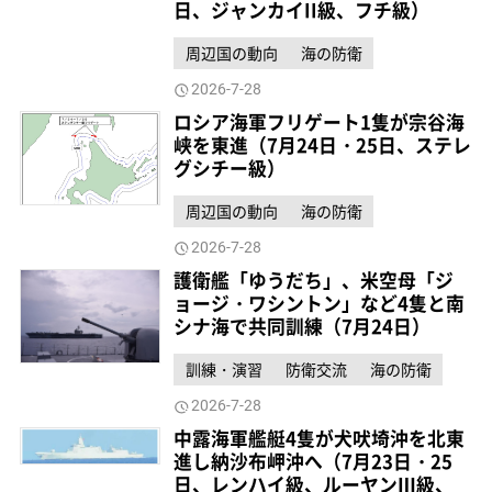
日、ジャンカイII級、フチ級）
周辺国の動向
海の防衛
2026-7-28
ロシア海軍フリゲート1隻が宗谷海
峡を東進（7月24日・25日、ステレ
グシチー級）
周辺国の動向
海の防衛
2026-7-28
護衛艦「ゆうだち」、米空母「ジ
ョージ・ワシントン」など4隻と南
シナ海で共同訓練（7月24日）
訓練・演習
防衛交流
海の防衛
2026-7-28
中露海軍艦艇4隻が犬吠埼沖を北東
進し納沙布岬沖へ（7月23日・25
日、レンハイ級、ルーヤンⅢ級、