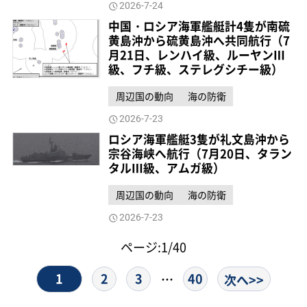
2026-7-24
中国・ロシア海軍艦艇計4隻が南硫
黄島沖から硫黄島沖へ共同航行（7
月21日、レンハイ級、ルーヤンⅢ
級、フチ級、ステレグシチー級）
周辺国の動向
海の防衛
2026-7-23
ロシア海軍艦艇3隻が礼文島沖から
宗谷海峡へ航行（7月20日、タラン
タルⅢ級、アムガ級）
周辺国の動向
海の防衛
2026-7-23
ページ:1/40
1
2
3
40
…
次へ>>