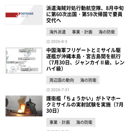
派遣海賊対処行動航空隊、8月中旬
に第60次出国・第59次帰国で要員
交代へ
海外派遣
事業・計画
海の防衛
2026-8-3
中国海軍フリゲートとミサイル駆
逐艦が沖縄本島・宮古島間を航行
（7月30日、ジャンカイⅡ級、レン
ハイ級）
周辺国の動向
海の防衛
2026-7-31
護衛艦「ちょうかい」がトマホー
クミサイルの実射試験を実施（7月
30日）
事業・計画
海の防衛