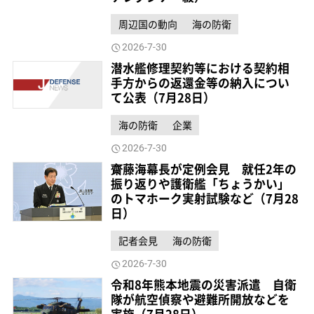
周辺国の動向
海の防衛
2026-7-30
潜水艦修理契約等における契約相
手方からの返還金等の納入につい
て公表（7月28日）
海の防衛
企業
2026-7-30
齋藤海幕長が定例会見 就任2年の
振り返りや護衛艦「ちょうかい」
のトマホーク実射試験など（7月28
日）
記者会見
海の防衛
2026-7-30
令和8年熊本地震の災害派遣 自衛
隊が航空偵察や避難所開放などを
実施（7月28日）