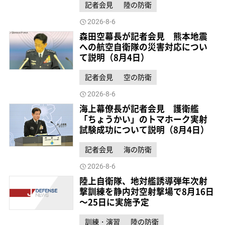
記者会見
陸の防衛
2026-8-6
森田空幕長が記者会見 熊本地震
への航空自衛隊の災害対応につい
て説明（8月4日）
記者会見
空の防衛
2026-8-6
海上幕僚長が記者会見 護衛艦
「ちょうかい」のトマホーク実射
試験成功について説明（8月4日）
記者会見
海の防衛
2026-8-6
陸上自衛隊、地対艦誘導弾年次射
撃訓練を静内対空射撃場で8月16日
～25日に実施予定
訓練・演習
陸の防衛