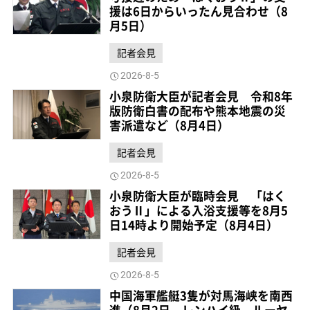
援は6日からいったん見合わせ（8
月5日）
記者会見
2026-8-5
小泉防衛大臣が記者会見 令和8年
版防衛白書の配布や熊本地震の災
害派遣など（8月4日）
記者会見
2026-8-5
小泉防衛大臣が臨時会見 「はく
おうⅡ」による入浴支援等を8月5
日14時より開始予定（8月4日）
記者会見
2026-8-5
中国海軍艦艇3隻が対馬海峡を南西
進（8月2日、レンハイ級、ルーヤ