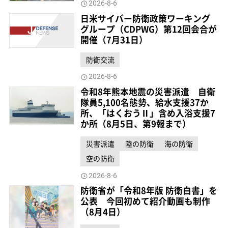
2026-8-6
日米サイバー防衛政策ワーキング
グループ（CDPWG）第12回会合が
開催（7月31日）
防衛交流
2026-8-6
令和8年熊本地震の災害派遣 自衛
隊員5,100名態勢、給水支援37か
所、「はくおうⅡ」含め入浴支援7
か所（8月5日、第9報まで）
災害派遣
陸の防衛
海の防衛
空の防衛
2026-8-6
防衛省が「令和8年版 防衛白書」を
公表 今回初めて紹介動画も制作
（8月4日）