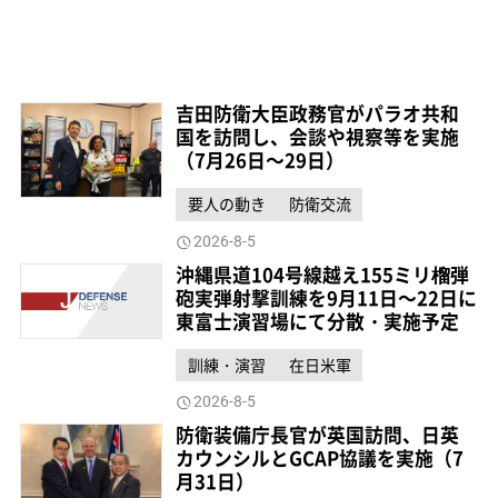
吉田防衛大臣政務官がパラオ共和
国を訪問し、会談や視察等を実施
（7月26日～29日）
要人の動き
防衛交流
2026-8-5
沖縄県道104号線越え155ミリ榴弾
砲実弾射撃訓練を9月11日～22日に
東富士演習場にて分散・実施予定
訓練・演習
在日米軍
2026-8-5
防衛装備庁長官が英国訪問、日英
カウンシルとGCAP協議を実施（7
月31日）