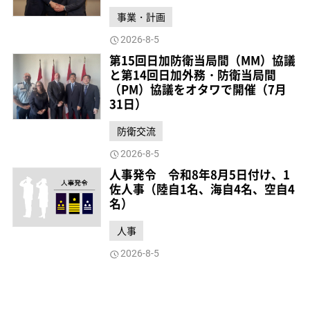
事業・計画
2026-8-5
第15回日加防衛当局間（MM）協議
と第14回日加外務・防衛当局間
（PM）協議をオタワで開催（7月
31日）
防衛交流
2026-8-5
人事発令 令和8年8月5日付け、1
佐人事（陸自1名、海自4名、空自4
名）
人事
2026-8-5