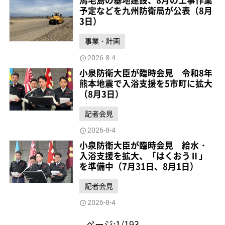
馬毛島の基地建設、8月の工事作業
予定などを九州防衛局が公表（8月
3日）
事業・計画
2026-8-4
小泉防衛大臣が臨時会見 令和8年
熊本地震で入浴支援を5市町に拡大
（8月3日）
記者会見
2026-8-4
小泉防衛大臣が臨時会見 給水・
入浴支援を拡大、「はくおうⅡ」
を準備中（7月31日、8月1日）
記者会見
2026-8-4
ページ:1/193