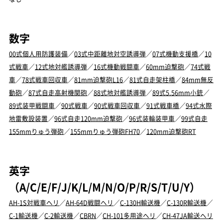
数字
00式個人用防護装備
／
03式中距離地対空誘導弾
／
07式機動支援橋
／
10
式戦車
／
12式地対艦誘導弾
／
16式機動戦闘車
／
60mm迫撃砲
／
74式戦
車
／
78式戦車回収車
／
81mm迫撃砲L16
／
81式自走架柱橋
／
84mm無反
動砲
／
87式自走高射機関砲
／
88式地対艦誘導弾
／
89式5.56mm小銃
／
89式装甲戦闘車
／
90式戦車
／
90式戦車回収車
／
91式戦車橋
／
94式水際
地雷敷設装置
／
96式自走120mm迫撃砲
／
96式装輪装甲車
／
99式自走
155mmりゅう弾砲
／
155mmりゅう弾砲FH70
／
120mm迫撃砲RT
英字
（A/C/E/F/J/K/L/M/N/O/P/R/S/T/U/Y）
AH-1S対戦車ヘリ
／
AH-64D戦闘ヘリ
／
C-130H輸送機
／
C-130R輸送機
／
C-1輸送機
／
C-2輸送機
／
CBRN
／
CH-101多用途ヘリ
／
CH-47JA輸送ヘリ