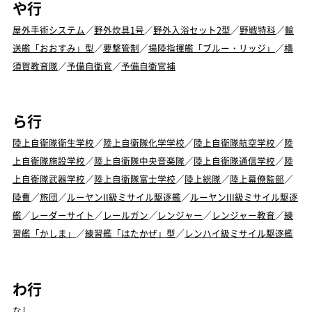
や行
屋外手術システム
／
野外炊具1号
／
野外入浴セット2型
／
野戦特科
／
輸
送艦「おおすみ」型
／
要撃管制
／
揚陸指揮艦「ブルー・リッジ」
／
横
須賀教育隊
／
予備自衛官
／
予備自衛官補
ら行
陸上自衛隊衛生学校
／
陸上自衛隊化学学校
／
陸上自衛隊航空学校
／
陸
上自衛隊施設学校
／
陸上自衛隊中央音楽隊
／
陸上自衛隊通信学校
／
陸
上自衛隊武器学校
／
陸上自衛隊富士学校
／
陸上総隊
／
陸上幕僚監部
／
陸曹
／
旅団
／
ルーヤンII級ミサイル駆逐艦
／
ルーヤンIII級ミサイル駆逐
艦
／
レーダーサイト
／
レールガン
／
レンジャー
／
レンジャー教育
／
練
習艦「かしま」
／
練習艦「はたかぜ」型
／
レンハイ級ミサイル駆逐艦
わ行
なし