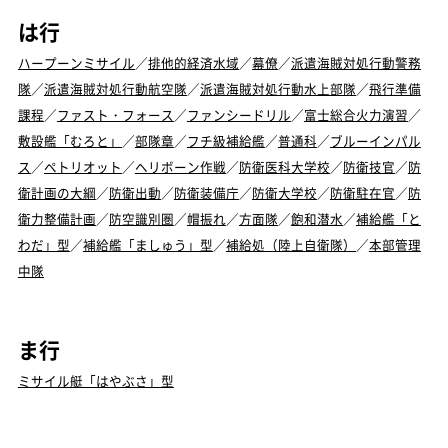
は行
ハープーンミサイル
／
排他的経済水域
／
幕僚
／
派遣海賊対処行動警務
隊
／
派遣海賊対処行動航空隊
／
派遣海賊対処行動水上部隊
／
飛行準備
課程
／
ファスト・フォース
／
ファンシードリル
／
富士総合火力演習
／
敷設艦「むろと」
／
部隊章
／
フチ級補給艦
／
普通科
／
ブルーインパル
ス
／
ペトリオット
／
ヘリボーン作戦
／
防衛医科大学校
／
防衛技官
／
防
衛計画の大綱
／
防衛出動
／
防衛装備庁
／
防衛大学校
／
防衛駐在官
／
防
衛力整備計画
／
防空識別圏
／
帽振れ
／
方面隊
／
飽和潜水
／
補給艦「と
わだ」型
／
補給艦「ましゅう」型
／
補給処（陸上自衛隊）
／
本部管理
中隊
ま行
ミサイル艇「はやぶさ」型