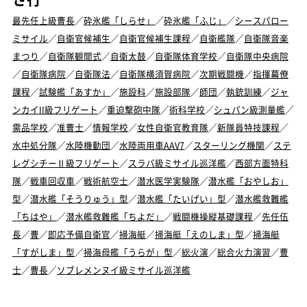
最先任上級曹長
／
砕氷艦「しらせ」
／
砕氷艦「ふじ」
／
シースパロー
ミサイル
／
自衛官候補生
／
自衛官候補生課程
／
自衛艦隊
／
自衛隊音楽
まつり
／
自衛隊観閲式
／
自衛太鼓
／
自衛隊体育学校
／
自衛隊中央病院
／
自衛隊病院
／
自衛隊法
／
自衛隊横須賀病院
／
次期戦闘機
／
指揮幕僚
課程
／
試験艦「あすか」
／
施設科
／
施設部隊
／
師団
／
執銃訓練
／
ジャ
ンカイII級フリゲート
／
重迫撃砲中隊
／
術科学校
／
シュパン級測量艦
／
需品学校
／
准曹士
／
情報学校
／
女性自衛官教育隊
／
新隊員特技課程
／
水中処分隊
／
水陸機動団
／
水陸両用車AAV7
／
スターリング機関
／
ステ
レグシチーⅡ級フリゲート
／
スラバ級ミサイル巡洋艦
／
西部方面特科
隊
／
戦車回収車
／
戦術航空士
／
潜水医学実験隊
／
潜水艦「おやしお」
型
／
潜水艦「そうりゅう」型
／
潜水艦「たいげい」型
／
潜水艦救難艦
「ちはや」
／
潜水艦救難艦「ちよだ」
／
戦闘機操縦基礎課程
／
先任伍
長
／
曹
／
即応予備自衛官
／
掃海艇
／
掃海艇「えのしま」型
／
掃海艇
「すがしま」型
／
掃海母艦「うらが」型
／
総火演
／
総合火力演習
／
曹
士
／
曹長
／
ソブレメンヌイ級ミサイル巡洋艦