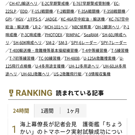
／
CH-47J輸送ヘリ
／
E-2C早期警戒機
／
E-767早期警戒管制機
／
EC-
225LP
／
EDD
／
F-15J戦闘機
／
F-2戦闘機
／
F-35A戦闘機
／
F-35B戦闘機
／
GPI
／
HGV
／
J/FPS-5
／
JADGE
／
KC-46A空中給油・輸送機
／
KC-767空中
給油・輸送機
／
LR-2
／
MCH-101ヘリ
／
NBC偵察車
／
OH-1観測ヘリ
／
P-1
哨戒機
／
P-3C哨戒機
／
PHOTOEX
／
RIMPAC
／
SeaRAM
／
SH-60J哨戒ヘ
リ
／
SH-60K哨戒ヘリ
／
SM-2
／
SM-3
／
SPY-6レーダー
／
SPY-7レーダー
／
T-400輸送機・救難機等基本操縦練習機
／
T-4中等練習機
／
T-5練習機
／
T-7初等練習機
／
TC-90練習機
／
TH-480B
／
U-125A救難捜索機
／
U-
125飛行点検機
／
U-4多用途支援機
／
UH-1J多用途ヘリ
／
UH-60JA多用
途ヘリ
／
UH-60J救難ヘリ
／
US-2救難飛行艇
／
Y-9情報収集機
RANKING
読まれている記事
24時間
1週間
1ヶ月
海上幕僚長が記者会見 護衛艦「ちょう
かい」のトマホーク実射試験成功につい