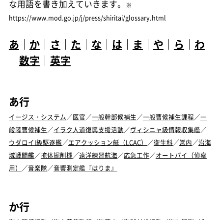
な用語を書き加えていきます。
※
https://www.mod.go.jp/j/press/shiritai/glossary.html
あ
｜
か
｜
さ
｜
た
｜
な
｜
は
｜
ま
｜
や
｜
ら
｜
わ
｜
数字
｜
英字
あ行
イージス・システム
／
医官
／
一般幹部候補生
／
一般曹候補生課程
／
一
般陸曹候補生
／
イラク人道復興支援活動
／
ヴィシニャ級情報収集艦
／
ウダロイI級駆逐艦
／
エアクッション艇（LCAC）
／
衛生科
／
営内
／
沿海
域戦闘艦
／
掩体掘削機
／
遠洋練習航海
／
応急工作
／
オートバイ（偵察
用）
／
音楽隊
／
音響測定艦『はりま』
か行