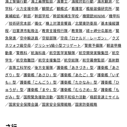
海上警備行動
／
海上幕僚監部
／
海曹士
／
海賊対処行動
／
海氷観測
／
化
学科
／
火力支援中隊
／
観閲式
／
観艦式
／
看護官
／
艦艇装備研究所
／
関
東補給処
／
幹部
／
幹部学校
／
幹部候補生学校
／
機関銃MINIMI
／
機甲科
／
技術研究本部
／
儀仗
／
機上対潜音響員
／
北関東防衛局
／
基本操縦課
程
／
旧軍港市転換法
／
教育支援飛行隊
／
教育隊
／
経ヶ岬分屯基地
／
緊
急発進
／
空中輸送員
／
空挺部隊
／
空母「ロナルド・レーガン」
／
クズ
ネツォフ級空母
／
グリシャV級小型フリゲート
／
警察予備隊
／
軽装甲機
動車
／
警務科
／
航海科員
／
航空医学実験隊
／
航空開発実験集団
／
航空
学生
／
航空救難団
／
航空支援集団
／
航空総隊
／
航空幕僚監部
／
高射群
／
高等工科学校
／
後方支援隊
／
護衛艦「あきづき」型
／
護衛艦「あさ
ぎり」型
／
護衛艦「あさひ」型
／
護衛艦「あたご」型
／
護衛艦「いず
も」型
／
護衛艦「こんごう」型
／
護衛艦「たかなみ」型
／
護衛艦「ひ
ゅうが」型
／
護衛艦「まや」型
／
護衛艦「むらさめ」型
／
護衛艦「も
がみ」型
／
国際緊急援助活動
／
国際平和協力活動
／
極超音速ミサイル
／
国家安全保障会議
／
国家安全保障戦略
／
国家防衛戦略
さ行