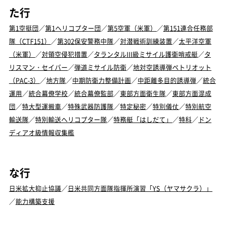
た行
第1空挺団
／
第1ヘリコプター団
／
第5空軍（米軍）
／
第151連合任務部
隊（CTF151）
／
第302保安警務中隊
／
対潜戦術訓練装置
／
太平洋空軍
（米軍）
／
対領空侵犯措置
／
タランタルIII級ミサイル護衛哨戒艇
／
タ
リスマン・セイバー
／
弾道ミサイル防衛
／
地対空誘導弾ペトリオット
（PAC-3）
／
地方隊
／
中期防衛力整備計画
／
中距離多目的誘導弾
／
統合
運用
／
統合幕僚学校
／
統合幕僚監部
／
東部方面衛生隊
／
東部方面混成
団
／
特大型運搬車
／
特殊武器防護隊
／
特定秘密
／
特別儀仗
／
特別航空
輸送隊
／
特別輸送ヘリコプター隊
／
特務艇「はしだて」
／
特科
／
ドン
ディアオ級情報収集艦
な行
日米拡大抑止協議
／
日米共同方面隊指揮所演習「YS（ヤマサクラ）」
／
能力構築支援