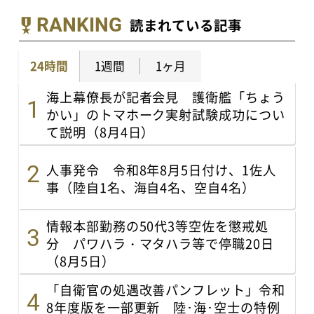
RANKING
読まれている記事
24時間
1週間
1ヶ月
海上幕僚長が記者会見 護衛艦「ちょう
かい」のトマホーク実射試験成功につい
て説明（8月4日）
人事発令 令和8年8月5日付け、1佐人
事（陸自1名、海自4名、空自4名）
情報本部勤務の50代3等空佐を懲戒処
分 パワハラ・マタハラ等で停職20日
（8月5日）
「自衛官の処遇改善パンフレット」令和
8年度版を一部更新 陸･海･空士の特例