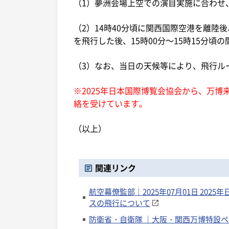
（1）夢洲会場上空での演目実施に合わせ
（2）14時40分頃に関西国際空港を離
を飛行した後、15時00分～15時15分
（3）なお、当日の天候等により、飛行ル
※2025年日本国際博覧会協会から、万
絡を受けています。
（以上）
関連リンク
航空幕僚監部｜2025年07月01日 2
スの飛行について
防衛省・自衛隊 ｜大阪・関西万博特設