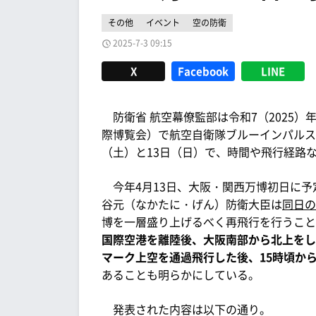
その他
イベント
空の防衛
2025-7-3 09:15
X
Facebook
LINE
防衛省 航空幕僚監部は令和7（2025）年
際博覧会）で航空自衛隊ブルーインパルス
（土）と13日（日）で、時間や飛行経路
今年4月13日、大阪・関西万博初日に予
谷元（なかたに・げん）防衛大臣は
同日の
博を一層盛り上げるべく再飛行を行うこと
国際空港を離陸後、大阪南部から北上をし
マーク上空を通過飛行した後、15時頃か
あることも明らかにしている。
発表された内容は以下の通り。