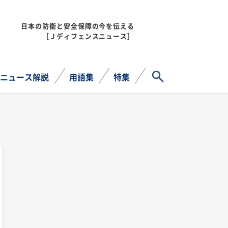
日本の防衛と安全保障の今を伝える
MENU
［Ｊディフェンスニュース］
サイト内検索
ニュース解説
用語集
特集