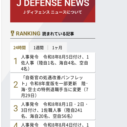
RANKING
読まれている記事
24時間
1週間
1ヶ月
人事発令 令和8年8月5日付け、1
佐人事（陸自1名、海自4名、空自
4名）
「自衛官の処遇改善パンフレッ
ト」令和8年度版を一部更新 陸･
海･空士の特例退職手当に変更（7
月29日）
人事発令 令和8年8月1日・2日・
3日付け、1佐職人事（陸自241
名、海自20名、空自56名）
人事発令 令和8年8月4日付け、1