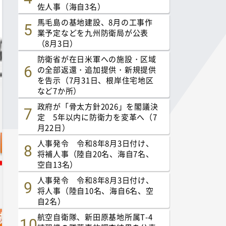
佐人事（海自3名）
馬毛島の基地建設、8月の工事作
業予定などを九州防衛局が公表
（8月3日）
防衛省が在日米軍への施設・区域
の全部返還・追加提供・新規提供
を告示（7月31日、根岸住宅地区
など7か所）
政府が「骨太方針2026」を閣議決
定 5年以内に防衛力を変革へ（7
月22日）
人事発令 令和8年8月3日付け、
将補人事（陸自20名、海自7名、
空自13名）
人事発令 令和8年8月3日付け、
将人事（陸自10名、海自6名、空
自2名）
航空自衛隊、新田原基地所属T-4