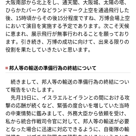
大阪南部から北上をし、通天閣、大阪城、太陽の塔、
ひらかたパークなどランドマーク上空を通過飛行した
後、15時頃からその後15分程度ですね、万博会場上空
において演目を実施する予定であります。次こそ天候
に恵まれ、展示飛行が無事行われることを願っており
ます。引き続き、万博の成功に向けて、出来る限りの
役割を果たしていきたいと思います。
邦人等の輸送の準備行為の終結について
続きまして、邦人等の輸送の準備行為の終結につい
て報告をいたします。
先月19日に、イスラエルとイランとの間における攻
撃の応酬が続くなど、緊張の度合いを増していた当時
の中東情勢に鑑みまして、外務大臣から依頼を受け、
私から統合作戦司令官に対して、邦人等の輸送が必要
となった場合に迅速に対応できるように、自衛隊の輸