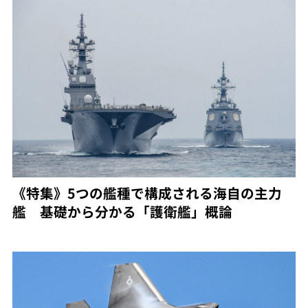
《特集》5つの艦種で構成される海自の主力
艦 基礎から分かる「護衛艦」概論