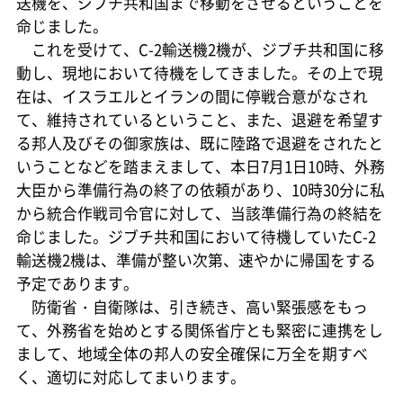
送機を、ジブチ共和国まで移動をさせるということを
命じました。
これを受けて、C-2輸送機2機が、ジブチ共和国に移
動し、現地において待機をしてきました。その上で現
在は、イスラエルとイランの間に停戦合意がなされ
て、維持されているということ、また、退避を希望す
る邦人及びその御家族は、既に陸路で退避をされたと
いうことなどを踏まえまして、本日7月1日10時、外務
大臣から準備行為の終了の依頼があり、10時30分に私
から統合作戦司令官に対して、当該準備行為の終結を
命じました。ジブチ共和国において待機していたC-2
輸送機2機は、準備が整い次第、速やかに帰国をする
予定であります。
防衛省・自衛隊は、引き続き、高い緊張感をもっ
て、外務省を始めとする関係省庁とも緊密に連携をし
まして、地域全体の邦人の安全確保に万全を期すべ
く、適切に対応してまいります。