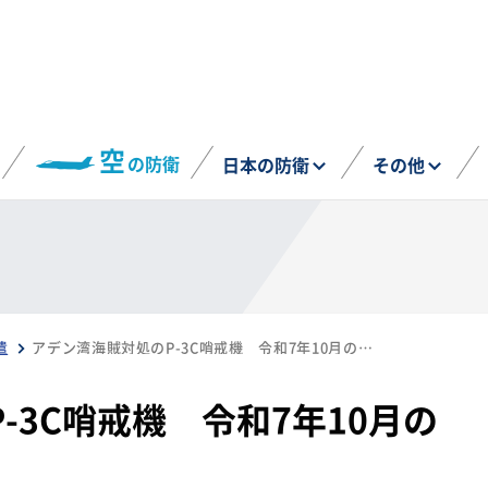
空
の防衛
日本の防衛
その他
遣
アデン湾海賊対処のP-3C哨戒機 令和7年10月の活動状況
-3C哨戒機 令和7年10月の