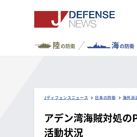
陸
海
の防衛
の防衛
Jディフェンスニュース
日本の防衛
海外派
アデン湾海賊対処のP
活動状況