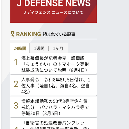
RANKING
読まれている記事
24時間
1週間
1ヶ月
海上幕僚長が記者会見 護衛艦
「ちょうかい」のトマホーク実射
試験成功について説明（8月4日）
人事発令 令和8年8月5日付け、1
佐人事（陸自1名、海自4名、空自
4名）
情報本部勤務の50代3等空佐を懲
戒処分 パワハラ・マタハラ等で
停職20日（8月5日）
「自衛官の処遇改善パンフレッ
ト」令和8年度版を一部更新 陸･