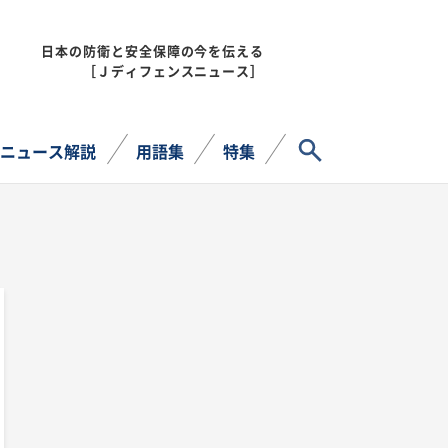
日本の防衛と安全保障の今を伝える
MENU
［Ｊディフェンスニュース］
サイト内検索
ニュース解説
用語集
特集