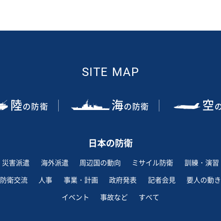
SITE MAP
陸
海
空
の防衛
の防衛
日本の防衛
災害派遣
海外派遣
周辺国の動向
ミサイル防衛
訓練・演習
防衛交流
人事
事業・計画
政府発表
記者会見
要人の動き
イベント
事故など
すべて