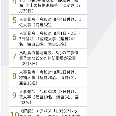
海･空士の特例退職手当に変更（7
月29日）
人事発令 令和8年8月4日付け、1
佐人事（海自3名）
人事発令 令和8年8月1日・2日・
3日付け、1佐職人事（陸自241
名、海自20名、空自56名）
馬毛島の基地建設、8月の工事作
業予定などを九州防衛局が公表
（8月3日）
人事発令 令和8年8月3日付け、
将補人事（陸自20名、海自7名、
空自13名）
人事発令 令和8年8月3日付け、
将人事（陸自10名、海自6名、空
自2名）
《解説》エアバス「U030フレッ