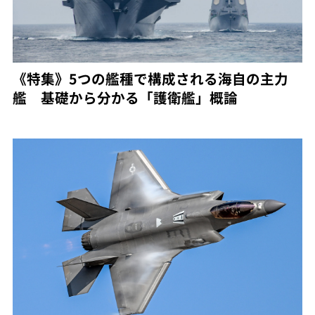
《特集》5つの艦種で構成される海自の主力
艦 基礎から分かる「護衛艦」概論