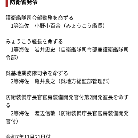
防衛省発令
護衛艦隊司令部勤務を命ずる
1等海佐 小野小百合（みょうこう艦長）
みょうこう艦長を命ずる
1等海佐 岩井忠史（自衛艦隊司令部兼護衛艦隊司
令部）
呉基地業務隊司令を命ずる
2等海佐 亀井良之（呉地方総監部管理部）
防衛装備庁長官官房装備開発官付第2開発室長を命ず
る
2等海佐 渡辺信敬（防衛装備庁長官官房装備開発
官付）
令和7年11月21日付