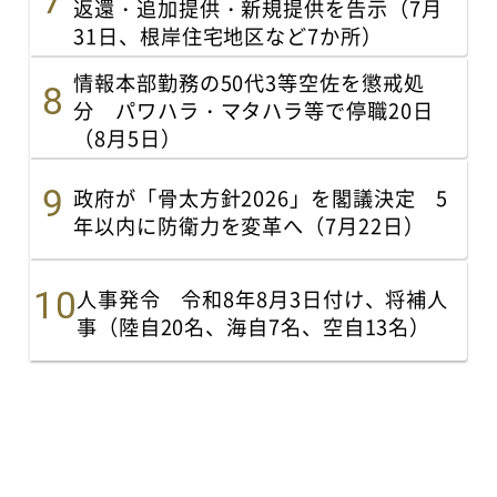
返還・追加提供・新規提供を告示（7月
31日、根岸住宅地区など7か所）
情報本部勤務の50代3等空佐を懲戒処
分 パワハラ・マタハラ等で停職20日
（8月5日）
政府が「骨太方針2026」を閣議決定 5
年以内に防衛力を変革へ（7月22日）
人事発令 令和8年8月3日付け、将補人
事（陸自20名、海自7名、空自13名）