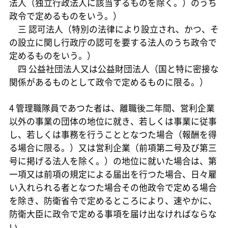
法人（独立行政法人に該当するものを除く。）のうち
政令で定めるものをいう。）
三 認可法人（特別の法律により設立され、かつ、そ
の設立に関し行政庁の認可を要する法人のうち政令で
定めるものをいう。）
四 公益社団法人又は公益財団法人（国と特に密接な
関係があるものとして政令で定めるものに限る。）
4 管理職隊員であつた者は、離職後二年間、営利企業
以外の事業の団体の地位に就き、若しくは事業に従事
し、若しくは事務を行うこととなつた場合（報酬を得
る場合に限る。）又は営利企業（前項第二号及び第三
号に掲げる法人を除く。）の地位に就いた場合は、第
一項又は前項の規定による届出を行つた場合、日々雇
い入れられる者となつた場合その他政令で定める場合
を除き、防衛省令で定めるところにより、速やかに、
防衛大臣に政令で定める事項を届け出なければならな
い。