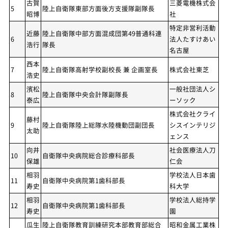
古賀
三菱電機株式会
5
陸上自衛隊東部方面後方支援隊副隊長
昭博
社
特定非営利活動
近藤
陸上自衛隊中部方面混成団第49普通科連
6
法人たすけあい
浩行
隊長
名古屋
西本
7
陸上自衛隊高射学校副校長 兼 企画室長
株式会社東芝
浩史
濱松
一般社団法人シ
8
陸上自衛隊中央会計隊副隊長
泰広
ーソック
株式会社クライ
藤村
9
陸上自衛隊陸上総隊水陸機動団副団長
シスインテリジ
太助
ェンス
向井
社会医療法人刀
10
自衛隊中央病院総合診療科部長
保雄
仁会
相羽
学校法人日本歯
11
自衛隊中央病院第1歯科部長
寿史
科大学
相羽
学校法人総持学
12
自衛隊中央病院第1歯科部長
寿史
園
瓜生
陸上自衛隊教育訓練研究本部教育部総合
昭和金属工業株