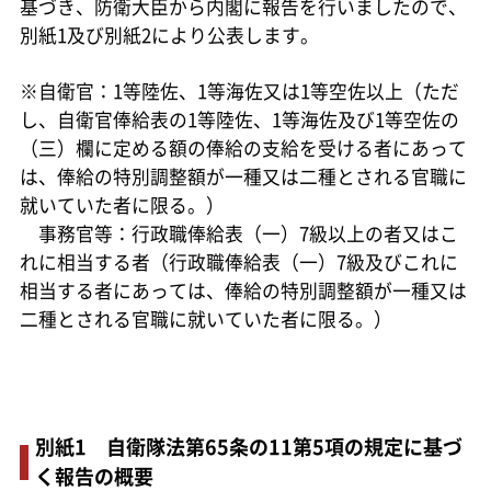
基づき、防衛大臣から内閣に報告を行いましたので、
別紙1及び別紙2により公表します。
※自衛官：1等陸佐、1等海佐又は1等空佐以上（ただ
し、自衛官俸給表の1等陸佐、1等海佐及び1等空佐の
（三）欄に定める額の俸給の支給を受ける者にあって
は、俸給の特別調整額が一種又は二種とされる官職に
就いていた者に限る。）
事務官等：行政職俸給表（一）7級以上の者又はこ
れに相当する者（行政職俸給表（一）7級及びこれに
相当する者にあっては、俸給の特別調整額が一種又は
二種とされる官職に就いていた者に限る。）
別紙1 自衛隊法第65条の11第5項の規定に基づ
く報告の概要