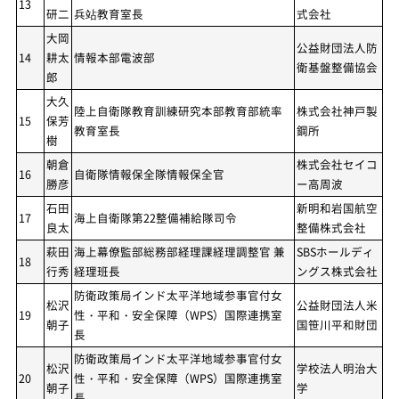
13
研二
兵站教育室長
式会社
大岡
公益財団法人防
14
耕太
情報本部電波部
衛基盤整備協会
郎
大久
陸上自衛隊教育訓練研究本部教育部統率
株式会社神戸製
15
保芳
教育室長
鋼所
樹
朝倉
株式会社セイコ
16
自衛隊情報保全隊情報保全官
勝彦
ー高周波
石田
新明和岩国航空
17
海上自衛隊第22整備補給隊司令
良太
整備株式会社
萩田
海上幕僚監部総務部経理課経理調整官 兼
SBSホールディ
18
行秀
経理班長
ングス株式会社
防衛政策局インド太平洋地域参事官付女
松沢
公益財団法人米
19
性・平和・安全保障（WPS）国際連携室
朝子
国笹川平和財団
長
防衛政策局インド太平洋地域参事官付女
松沢
学校法人明治大
20
性・平和・安全保障（WPS）国際連携室
朝子
学
長