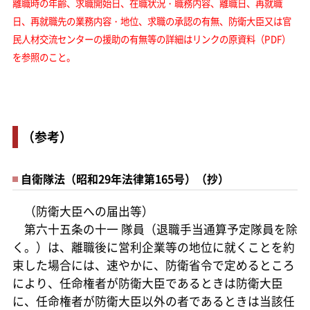
離職時の年齢、求職開始日、在職状況・職務内容、離職日、再就職
日、再就職先の業務内容・地位、求職の承認の有無、防衛大臣又は官
民人材交流センターの援助の有無等の詳細はリンクの原資料（PDF）
を参照のこと。
（参考）
自衛隊法（昭和29年法律第165号）（抄）
（防衛大臣への届出等）
第六十五条の十一 隊員（退職手当通算予定隊員を除
く。）は、離職後に営利企業等の地位に就くことを約
束した場合には、速やかに、防衛省令で定めるところ
により、任命権者が防衛大臣であるときは防衛大臣
に、任命権者が防衛大臣以外の者であるときは当該任