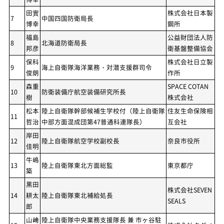
田實
株式会社日本製
7
中国四国防衛局長
博幸
鋼所
福島
公益財団法人防
8
北海道防衛局長
邦彦
衛基盤整備協会
保科
株式会社日立製
9
海上自衛隊海洋業務・対潜支援群司令
俊朗
作所
森重
SPACE COTAN
10
防衛装備庁航空装備研究所長
樹
株式会社
松本
陸上自衛隊幹部候補生学校付（陸上自衛隊
住友生命保険相
11
哲治
中部方面混成団第47普通科連隊長）
互会社
岸田
12
陸上自衛隊航空学校副校長
奈良市役所
佳明
牛嶋
13
陸上自衛隊東北方面総監
東京都庁
築
黒田
株式会社SEVEN
14
耕太
陸上自衛隊東北補給処長
SEALS
郎
山﨑
陸上自衛隊中央業務支援隊長 兼 市ヶ谷駐