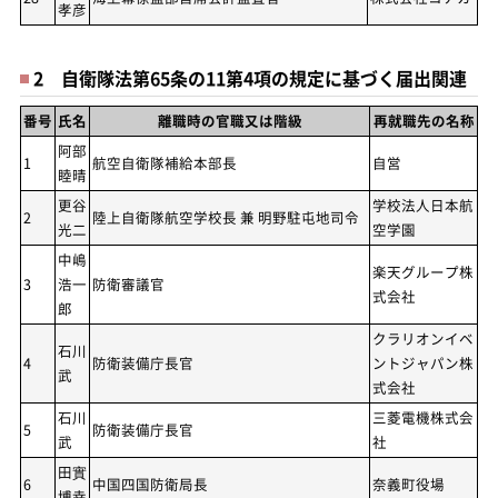
孝彦
2 自衛隊法第65条の11第4項の規定に基づく届出関連
番号
氏名
離職時の官職又は階級
再就職先の名称
阿部
1
航空自衛隊補給本部長
自営
睦晴
更谷
学校法人日本航
2
陸上自衛隊航空学校長 兼 明野駐屯地司令
光二
空学園
中嶋
楽天グループ株
3
浩一
防衛審議官
式会社
郎
クラリオンイベ
石川
4
防衛装備庁長官
ントジャパン株
武
式会社
石川
三菱電機株式会
5
防衛装備庁長官
武
社
田實
6
中国四国防衛局長
奈義町役場
博幸