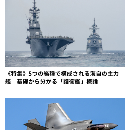
《特集》5つの艦種で構成される海自の主力
艦 基礎から分かる「護衛艦」概論