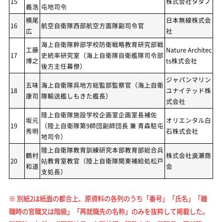
15
株式会社タダノ
義浩
屯地司令
横尾
日本無線株式会
16
航空自衛隊西部航空方面隊副司令官
広
社
海上自衛隊幹部学校防衛戦略教育研究部戦
工藤
Nature Architec
17
史統率研究室（海上自衛隊自衛艦隊司令部
博之
ts株式会社
後方主任幕僚）
ジャパンマリン
五味
海上自衛隊呉地方総監部監察官（海上自衛
18
ユナイテッド株
康司
隊輸送艦しもきた艦長）
式会社
陸上自衛隊施設学校企画室企画室長補佐
坂元
オリエンタル白
19
（陸上自衛隊第9師団副師団長 兼 青森駐屯
秀明
石株式会社
地司令）
陸上自衛隊教育訓練研究本部教育部総合兵
鶴村
株式会社廣瀬商
20
站教育室教官（陸上自衛隊関東補給処松戸
和道
会
支処長）
※ 別紙2は紙面の都合上、原資料の各列のうち「番号」「氏名」「離
職時の官職又は階級」「再就職先の名称」のみを抜粋して掲載した。