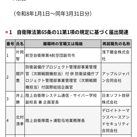
（令和8年1月1日～同年3月31日分）
1 自衛隊法第65条の11第1項の規定に基づく届出関連
番号
氏名
離職時の官職又は階級
再就職先の名称
片岡
浅下鍍金株式会
1
航空自衛隊第4航空団副司令
智
社
防衛装備庁プロジェクト管理部事業管理
関戸
官（次期戦闘機担当）付 併 防衛装備庁プ
アップルジャパ
2
豊
ロジェクト管理部事業管理官（次期戦闘
ン合同会社
機担当）付国際総括企画官
井上
陸上自衛隊システム通信・サイバー学校
日本ソフト技研
3
勝
副校長 兼 企画室長
株式会社
デロイトトーマ
北村
ツスペースアン
4
陸上自衛隊霞ヶ浦駐屯地業務隊長
清孝
ドセキュリティ
合同会社