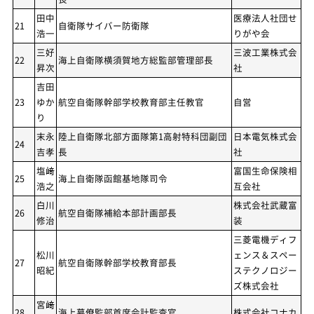
田中
医療法人社団せ
21
自衛隊サイバー防衛隊
浩一
りがや会
三好
三波工業株式会
22
海上自衛隊横須賀地方総監部管理部長
昇次
社
吉田
23
ゆか
航空自衛隊幹部学校教育部主任教官
自営
り
末永
陸上自衛隊北部方面隊第1高射特科団副団
日本電気株式会
24
吉孝
長
社
塩﨑
富国生命保険相
25
海上自衛隊函館基地隊司令
浩之
互会社
白川
株式会社武蔵富
26
航空自衛隊補給本部計画部長
修治
装
三菱電機ディフ
松川
ェンス＆スペー
27
航空自衛隊幹部学校教育部長
昭紀
ステクノロジー
ズ株式会社
宮﨑
28
海上幕僚監部首席会計監査官
株式会社コナカ