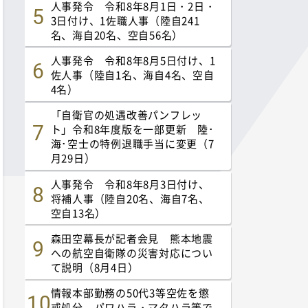
人事発令 令和8年8月1日・2日・
3日付け、1佐職人事（陸自241
名、海自20名、空自56名）
人事発令 令和8年8月5日付け、1
佐人事（陸自1名、海自4名、空自
4名）
「自衛官の処遇改善パンフレッ
ト」令和8年度版を一部更新 陸･
海･空士の特例退職手当に変更（7
月29日）
人事発令 令和8年8月3日付け、
将補人事（陸自20名、海自7名、
空自13名）
森田空幕長が記者会見 熊本地震
への航空自衛隊の災害対応につい
て説明（8月4日）
情報本部勤務の50代3等空佐を懲
戒処分 パワハラ・マタハラ等で