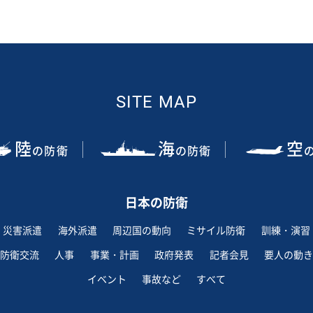
SITE MAP
陸
海
空
の防衛
の防衛
日本の防衛
災害派遣
海外派遣
周辺国の動向
ミサイル防衛
訓練・演習
防衛交流
人事
事業・計画
政府発表
記者会見
要人の動き
イベント
事故など
すべて