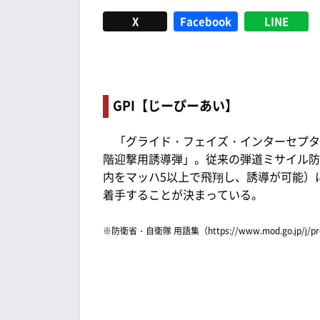
X
Facebook
LINE
GPI【じーぴーあい】
「グライド・フェイズ・インターセプター（Gli
階迎撃用誘導弾」。従来の弾道ミサイル防
内をマッハ5以上で飛翔し、誘導が可能）
着手することが決まっている。
※防衛省・自衛隊 用語集（https://www.mod.go.jp/j/p