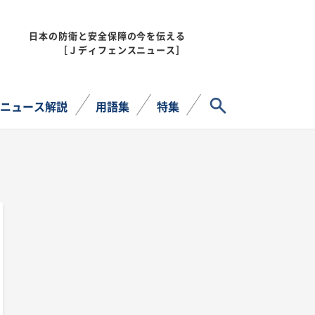
日本の防衛と安全保障の今を伝える
MENU
［Ｊディフェンスニュース］
サイト内検索
ニュース解説
用語集
特集