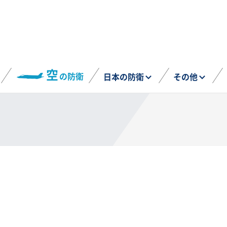
空
の防衛
日本の防衛
その他