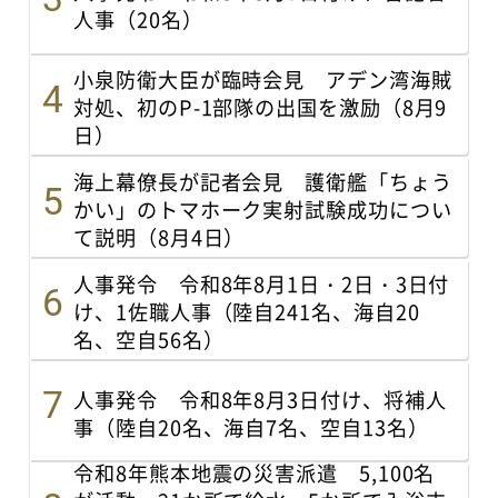
人事（20名）
小泉防衛大臣が臨時会見 アデン湾海賊
対処、初のP-1部隊の出国を激励（8月9
日）
海上幕僚長が記者会見 護衛艦「ちょう
かい」のトマホーク実射試験成功につい
て説明（8月4日）
人事発令 令和8年8月1日・2日・3日付
け、1佐職人事（陸自241名、海自20
名、空自56名）
人事発令 令和8年8月3日付け、将補人
事（陸自20名、海自7名、空自13名）
令和8年熊本地震の災害派遣 5,100名