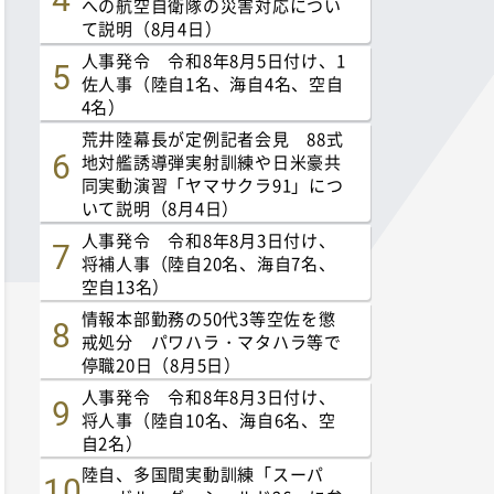
への航空自衛隊の災害対応につい
て説明（8月4日）
人事発令 令和8年8月5日付け、1
佐人事（陸自1名、海自4名、空自
4名）
荒井陸幕長が定例記者会見 88式
地対艦誘導弾実射訓練や日米豪共
同実動演習「ヤマサクラ91」につ
いて説明（8月4日）
人事発令 令和8年8月3日付け、
将補人事（陸自20名、海自7名、
空自13名）
情報本部勤務の50代3等空佐を懲
戒処分 パワハラ・マタハラ等で
停職20日（8月5日）
人事発令 令和8年8月3日付け、
将人事（陸自10名、海自6名、空
自2名）
陸自、多国間実動訓練「スーパ