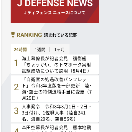
RANKING
読まれている記事
24時間
1週間
1ヶ月
海上幕僚長が記者会見 護衛艦
「ちょうかい」のトマホーク実射
試験成功について説明（8月4日）
「自衛官の処遇改善パンフレッ
ト」令和8年度版を一部更新 陸･
海･空士の特例退職手当に変更（7
月29日）
人事発令 令和8年8月1日・2日・
3日付け、1佐職人事（陸自241
名、海自20名、空自56名）
森田空幕長が記者会見 熊本地震