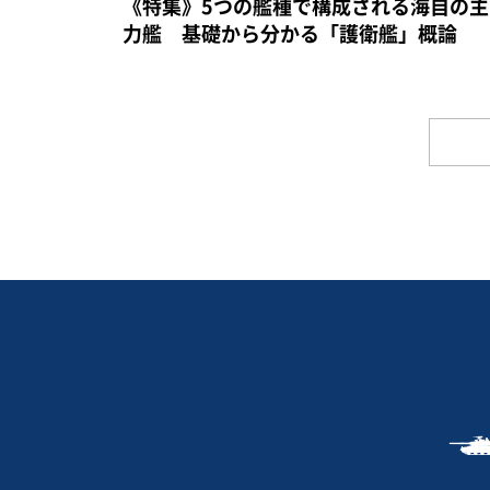
《特集》5つの艦種で構成される海自の主
力艦 基礎から分かる「護衛艦」概論