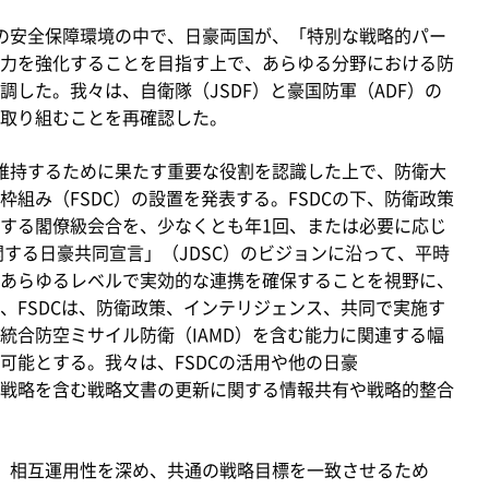
の安全保障環境の中で、日豪両国が、「特別な戦略的パー
力を強化することを目指す上で、あらゆる分野における防
した。我々は、自衛隊（JSDF）と豪国防軍（ADF）の
取り組むことを再確認した。
維持するために果たす重要な役割を認識した上で、防衛大
組み（FSDC）の設置を発表する。FSDCの下、防衛政策
する閣僚級会合を、少なくとも年1回、または必要に応じ
関する日豪共同宣言」（JDSC）のビジョンに沿って、平時
あらゆるレベルで実効的な連携を確保することを視野に、
、FSDCは、防衛政策、インテリジェンス、共同で実施す
統合防空ミサイル防衛（IAMD）を含む能力に関連する幅
可能とする。我々は、FSDCの活用や他の日豪
戦略を含む戦略文書の更新に関する情報共有や戦略的整合
、相互運用性を深め、共通の戦略目標を一致させるため