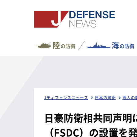
陸
海
の防衛
の防衛
Jディフェンスニュース
日本の防衛
要人の
日豪防衛相共同声明
（FSDC）の設置を発