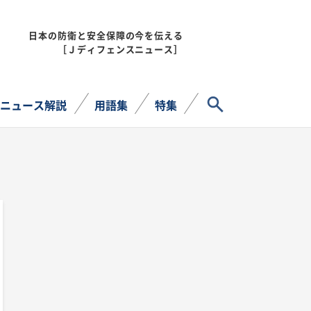
日本の防衛と安全保障の今を伝える
MENU
［Ｊディフェンスニュース］
サイト内検索
ニュース解説
用語集
特集