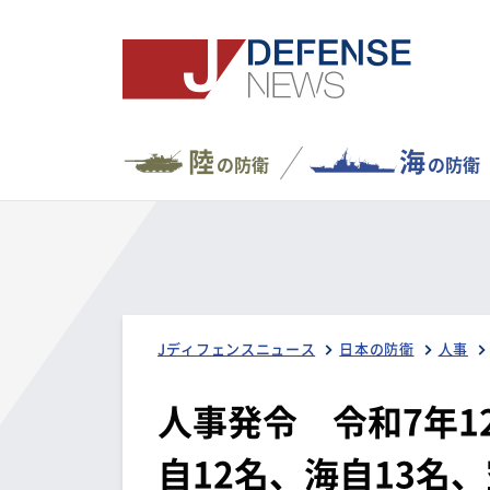
陸
海
の防衛
の防衛
Jディフェンスニュース
日本の防衛
人事
人事発令 令和7年1
自12名、海自13名、