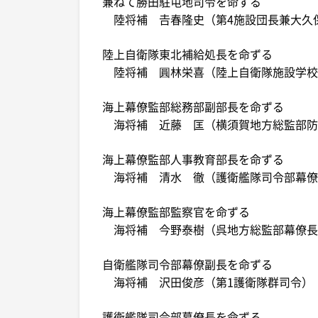
兼ねて勝田駐屯地司令を命ずる
陸将補 𠮷春隆史（第4施設団長兼大久
陸上自衛隊東北補給処長を命ずる
陸将補 圓林栄喜（陸上自衛隊施設学校
海上幕僚監部総務部副部長を命ずる
海将補 近藤 匡（横須賀地方総監部防
海上幕僚監部人事教育部長を命ずる
海将補 清水 徹（護衛艦隊司令部幕僚
海上幕僚監部監察官を命ずる
海将補 今野泰樹（呉地方総監部幕僚長
自衛艦隊司令部幕僚副長を命ずる
海将補 沢田俊彦（第1護衛隊群司令）
護衛艦隊司令部幕僚長を命ずる