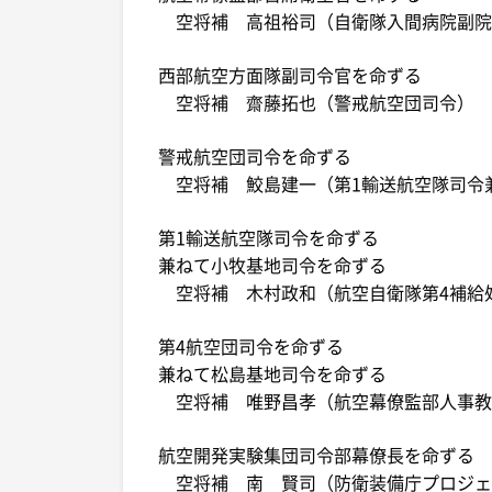
空将補 高祖裕司（自衛隊入間病院副院
西部航空方面隊副司令官を命ずる
空将補 齋藤拓也（警戒航空団司令）
警戒航空団司令を命ずる
空将補 鮫島建一（第1輸送航空隊司令
第1輸送航空隊司令を命ずる
兼ねて小牧基地司令を命ずる
空将補 木村政和（航空自衛隊第4補給
第4航空団司令を命ずる
兼ねて松島基地司令を命ずる
空将補 唯野昌孝（航空幕僚監部人事教
航空開発実験集団司令部幕僚長を命ずる
空将補 南 賢司（防衛装備庁プロジェ