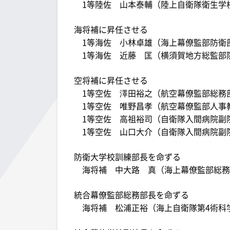
1等陸佐 山本泰輔（陸上自衛隊衛生学
海将補に昇任させる
1等海佐 小林卓雄（海上幕僚監部防衛
1等海佐 近藤 匡（横須賀地方総監部
空将補に昇任させる
1等空佐 澤田裕之（航空幕僚監部総務
1等空佐 唯野昌孝（航空幕僚監部人事
1等空佐 高祖裕司（自衛隊入間病院副
1等空佐 山口大介（自衛隊入間病院副
防衛大学校訓練部長を命ずる
海将補 中大路 真（海上幕僚監部総務
統合幕僚監部総務部長を命ずる
海将補 松浦正裕（海上自衛隊第4術科