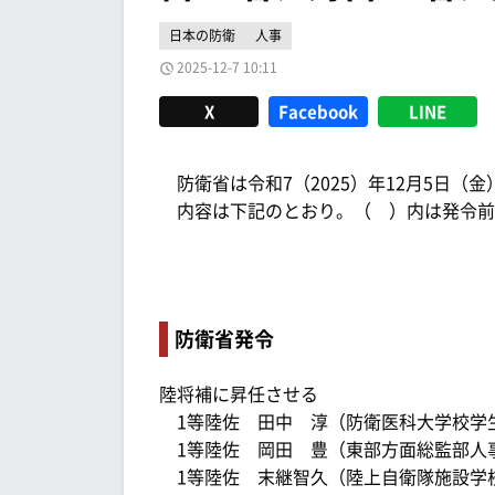
日本の防衛
人事
2025-12-7 10:11
X
Facebook
LINE
防衛省は令和7（2025）年12月5日（金
内容は下記のとおり。（ ）内は発令前
防衛省発令
陸将補に昇任させる
1等陸佐 田中 淳（防衛医科大学校学
1等陸佐 岡田 豊（東部方面総監部人
1等陸佐 末継智久（陸上自衛隊施設学