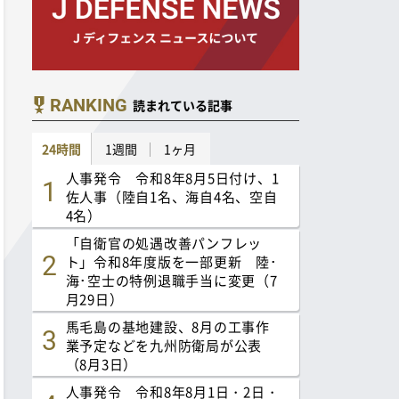
RANKING
読まれている記事
24時間
1週間
1ヶ月
人事発令 令和8年8月5日付け、1
佐人事（陸自1名、海自4名、空自
4名）
「自衛官の処遇改善パンフレッ
ト」令和8年度版を一部更新 陸･
海･空士の特例退職手当に変更（7
月29日）
馬毛島の基地建設、8月の工事作
業予定などを九州防衛局が公表
（8月3日）
人事発令 令和8年8月1日・2日・