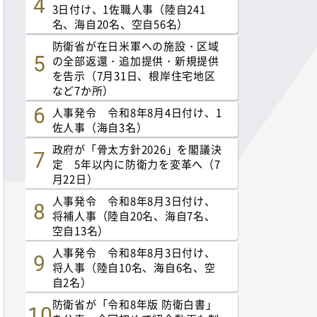
3日付け、1佐職人事（陸自241
名、海自20名、空自56名）
防衛省が在日米軍への施設・区域
の全部返還・追加提供・新規提供
を告示（7月31日、根岸住宅地区
など7か所）
人事発令 令和8年8月4日付け、1
佐人事（海自3名）
政府が「骨太方針2026」を閣議決
定 5年以内に防衛力を変革へ（7
月22日）
人事発令 令和8年8月3日付け、
将補人事（陸自20名、海自7名、
空自13名）
人事発令 令和8年8月3日付け、
将人事（陸自10名、海自6名、空
自2名）
防衛省が「令和8年版 防衛白書」