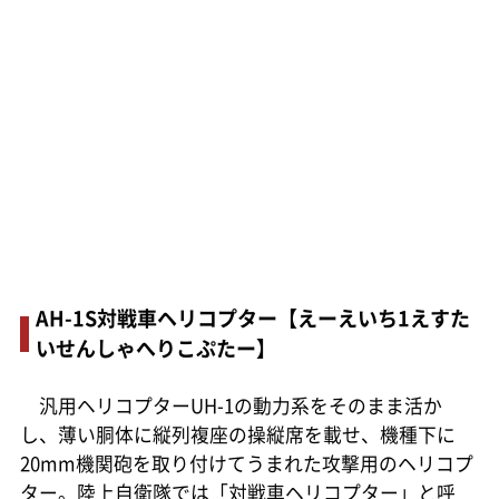
AH-1S対戦車ヘリコプター【えーえいち1えすた
いせんしゃへりこぷたー】
汎用ヘリコプターUH-1の動力系をそのまま活か
し、薄い胴体に縦列複座の操縦席を載せ、機種下に
20mm機関砲を取り付けてうまれた攻撃用のヘリコプ
ター。陸上自衛隊では「対戦車ヘリコプター」と呼