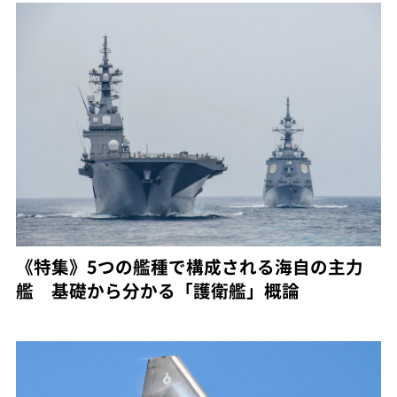
《特集》5つの艦種で構成される海自の主力
艦 基礎から分かる「護衛艦」概論