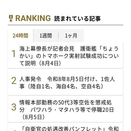
RANKING
読まれている記事
24時間
1週間
1ヶ月
海上幕僚長が記者会見 護衛艦「ちょう
かい」のトマホーク実射試験成功につい
て説明（8月4日）
人事発令 令和8年8月5日付け、1佐人
事（陸自1名、海自4名、空自4名）
情報本部勤務の50代3等空佐を懲戒処
分 パワハラ・マタハラ等で停職20日
（8月5日）
「自衛官の処遇改善パンフレット」令和