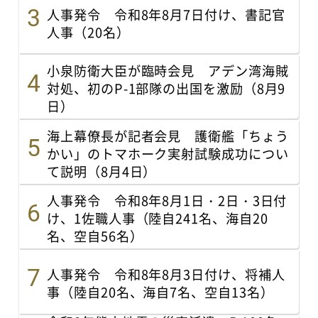
人事発令 令和8年8月7日付け、書記官
人事（20名）
小泉防衛大臣が臨時会見 アデン湾海賊
対処、初のP-1部隊の出国を激励（8月9
日）
海上幕僚長が記者会見 護衛艦「ちょう
かい」のトマホーク実射試験成功につい
て説明（8月4日）
人事発令 令和8年8月1日・2日・3日付
け、1佐職人事（陸自241名、海自20
名、空自56名）
人事発令 令和8年8月3日付け、将補人
事（陸自20名、海自7名、空自13名）