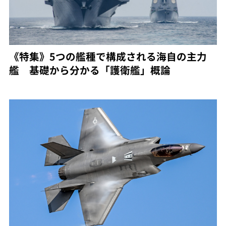
《特集》5つの艦種で構成される海自の主力
艦 基礎から分かる「護衛艦」概論