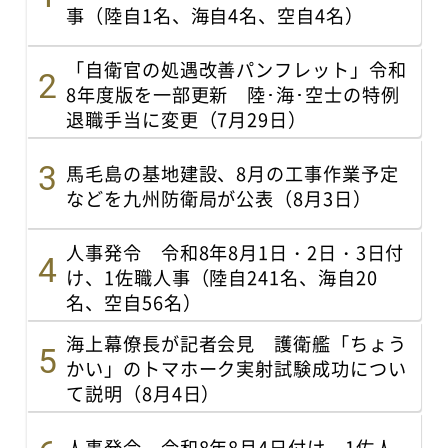
事（陸自1名、海自4名、空自4名）
「自衛官の処遇改善パンフレット」令和
8年度版を一部更新 陸･海･空士の特例
退職手当に変更（7月29日）
馬毛島の基地建設、8月の工事作業予定
などを九州防衛局が公表（8月3日）
人事発令 令和8年8月1日・2日・3日付
け、1佐職人事（陸自241名、海自20
名、空自56名）
海上幕僚長が記者会見 護衛艦「ちょう
かい」のトマホーク実射試験成功につい
て説明（8月4日）
人事発令 令和8年8月4日付け、1佐人