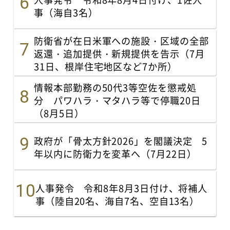
事（海自3名）
防衛省が在日米軍への施設・区域の全部
返還・追加提供・新規提供を告示（7月
31日、根岸住宅地区など7か所）
情報本部勤務の50代3等空佐を懲戒処
分 パワハラ・マタハラ等で停職20日
（8月5日）
政府が「骨太方針2026」を閣議決定 5
年以内に防衛力を変革へ（7月22日）
人事発令 令和8年8月3日付け、将補人
事（陸自20名、海自7名、空自13名）