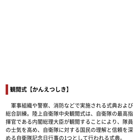
観閲式【かんえつしき】
軍事組織や警察、消防などで実施される式典および
総合訓練。陸上自衛隊中央観閲式は、自衛隊の最高指
揮官である内閣総理大臣が観閲することにより、隊員
の士気を高め、自衛隊に対する国民の理解と信頼を深
める自衛隊記念日行事の1つとして行われる式典。