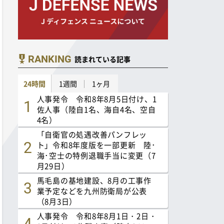
RANKING
読まれている記事
24時間
1週間
1ヶ月
人事発令 令和8年8月5日付け、1
佐人事（陸自1名、海自4名、空自
4名）
「自衛官の処遇改善パンフレッ
ト」令和8年度版を一部更新 陸･
海･空士の特例退職手当に変更（7
月29日）
馬毛島の基地建設、8月の工事作
業予定などを九州防衛局が公表
（8月3日）
人事発令 令和8年8月1日・2日・