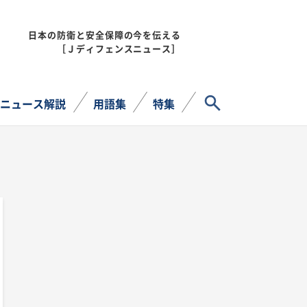
日本の防衛と安全保障の今を伝える
MENU
［Ｊディフェンスニュース］
サイト内検索
ニュース解説
用語集
特集