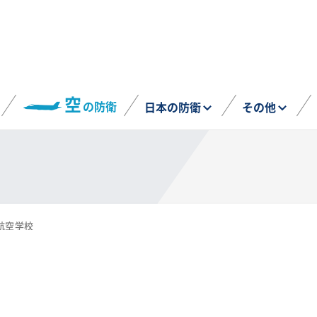
空
の防衛
日本の防衛
その他
航空学校