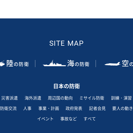
SITE MAP
陸
海
空
の防衛
の防衛
日本の防衛
災害派遣
海外派遣
周辺国の動向
ミサイル防衛
訓練・演習
防衛交流
人事
事業・計画
政府発表
記者会見
要人の動き
イベント
事故など
すべて