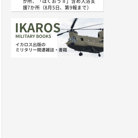
か所、「はくおうⅡ」含め入浴支
援7か所（8月5日、第9報まで）