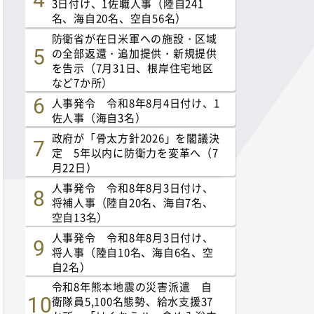
3日付け、1佐職人事（陸自241
名、海自20名、空自56名）
防衛省が在日米軍への施設・区域
の全部返還・追加提供・新規提供
を告示（7月31日、根岸住宅地区
など7か所）
人事発令 令和8年8月4日付け、1
佐人事（海自3名）
政府が「骨太方針2026」を閣議決
定 5年以内に防衛力を変革へ（7
月22日）
人事発令 令和8年8月3日付け、
将補人事（陸自20名、海自7名、
空自13名）
人事発令 令和8年8月3日付け、
将人事（陸自10名、海自6名、空
自2名）
令和8年熊本地震の災害派遣 自
衛隊員5,100名態勢、給水支援37