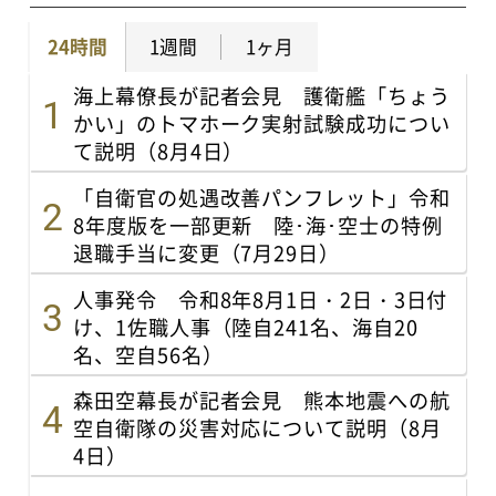
24時間
1週間
1ヶ月
海上幕僚長が記者会見 護衛艦「ちょう
かい」のトマホーク実射試験成功につい
て説明（8月4日）
「自衛官の処遇改善パンフレット」令和
8年度版を一部更新 陸･海･空士の特例
退職手当に変更（7月29日）
人事発令 令和8年8月1日・2日・3日付
け、1佐職人事（陸自241名、海自20
名、空自56名）
森田空幕長が記者会見 熊本地震への航
空自衛隊の災害対応について説明（8月
4日）