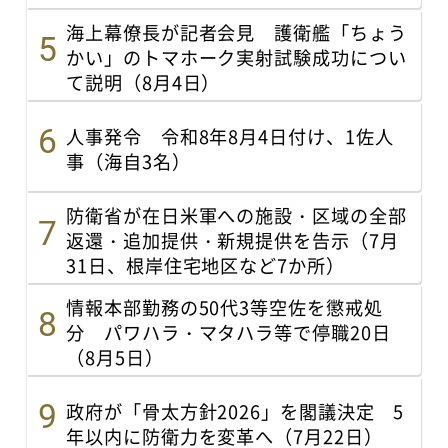
海上幕僚長が記者会見 護衛艦「ちょう
かい」のトマホーク実射試験成功につい
て説明（8月4日）
人事発令 令和8年8月4日付け、1佐人
事（海自3名）
防衛省が在日米軍への施設・区域の全部
返還・追加提供・新規提供を告示（7月
31日、根岸住宅地区など7か所）
情報本部勤務の50代3等空佐を懲戒処
分 パワハラ・マタハラ等で停職20日
（8月5日）
政府が「骨太方針2026」を閣議決定 5
年以内に防衛力を変革へ（7月22日）