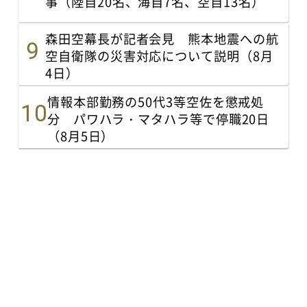
事（陸自20名、海自7名、空自13名）
森田空幕長が記者会見 熊本地震への航
空自衛隊の災害対応について説明（8月
4日）
情報本部勤務の50代3等空佐を懲戒処
分 パワハラ・マタハラ等で停職20日
（8月5日）