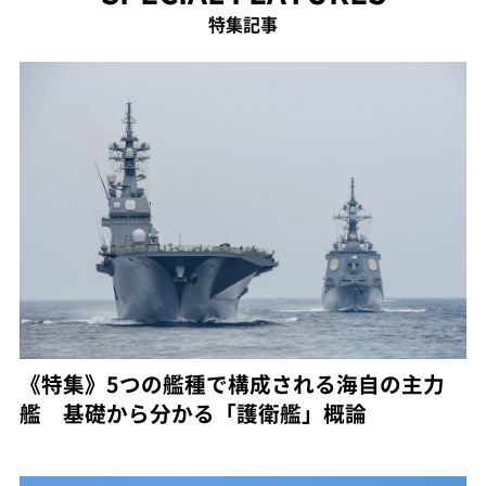
特集記事
《特集》5つの艦種で構成される海自の主力
艦 基礎から分かる「護衛艦」概論