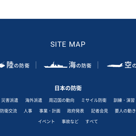
SITE MAP
陸
海
空
の防衛
の防衛
日本の防衛
災害派遣
海外派遣
周辺国の動向
ミサイル防衛
訓練・演習
防衛交流
人事
事業・計画
政府発表
記者会見
要人の動き
イベント
事故など
すべて