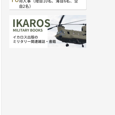
将人事（陸自10名、海自6名、空
自2名）