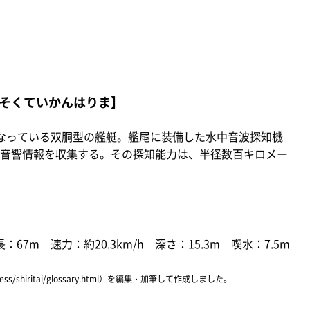
そくていかんはりま】
なっている双胴型の艦艇。艦尾に装備した水中音波探知機
音響情報を収集する。その探知能力は、半径数百キロメー
：67m 速力：約20.3km/h 深さ：15.3m 喫水：7.5m
ress/shiritai/glossary.html）を編集・加筆して作成しました。