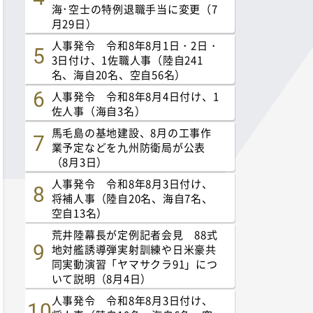
海･空士の特例退職手当に変更（7
月29日）
人事発令 令和8年8月1日・2日・
3日付け、1佐職人事（陸自241
名、海自20名、空自56名）
人事発令 令和8年8月4日付け、1
佐人事（海自3名）
馬毛島の基地建設、8月の工事作
業予定などを九州防衛局が公表
（8月3日）
人事発令 令和8年8月3日付け、
将補人事（陸自20名、海自7名、
空自13名）
荒井陸幕長が定例記者会見 88式
地対艦誘導弾実射訓練や日米豪共
同実動演習「ヤマサクラ91」につ
いて説明（8月4日）
人事発令 令和8年8月3日付け、