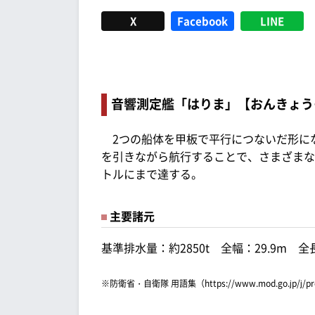
X
Facebook
LINE
音響測定艦「はりま」【おんきょう
2つの船体を甲板で平行につないだ形に
を引きながら航行することで、さまざまな
トルにまで達する。
主要諸元
基準排水量：約2850t 全幅：29.9m 全長
※防衛省・自衛隊 用語集（https://www.mod.go.jp/j/p