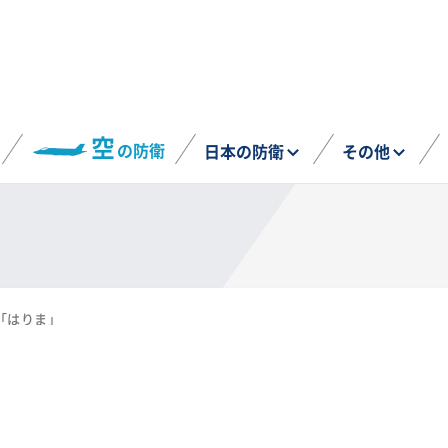
空
の防衛
日本の防衛
その他
「はりま」
」