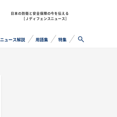
日本の防衛と安全保障の今を伝える
MENU
［Ｊディフェンスニュース］
サイト内検索
ニュース解説
用語集
特集