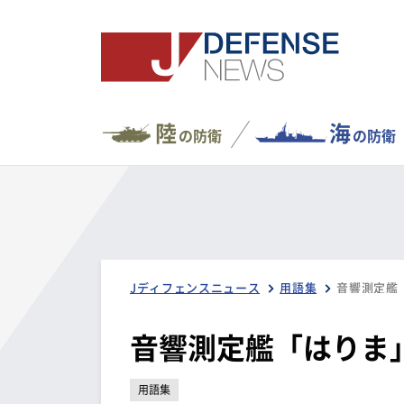
陸
海
の防衛
の防衛
Jディフェンスニュース
用語集
音響測定艦
音響測定艦「はりま
用語集