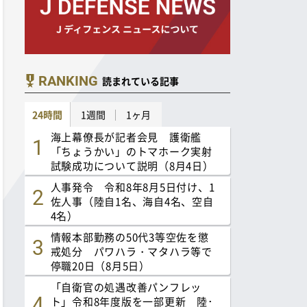
RANKING
読まれている記事
24時間
1週間
1ヶ月
海上幕僚長が記者会見 護衛艦
「ちょうかい」のトマホーク実射
試験成功について説明（8月4日）
人事発令 令和8年8月5日付け、1
佐人事（陸自1名、海自4名、空自
4名）
情報本部勤務の50代3等空佐を懲
戒処分 パワハラ・マタハラ等で
停職20日（8月5日）
「自衛官の処遇改善パンフレッ
ト」令和8年度版を一部更新 陸･