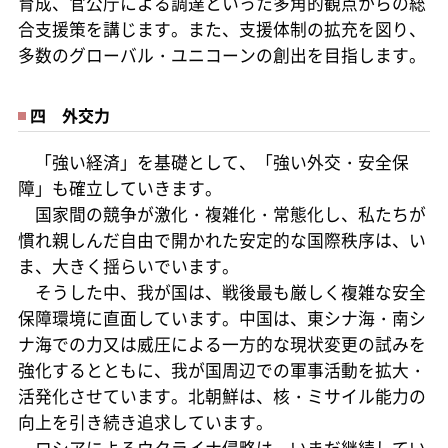
育成、官公庁による調達といった多角的観点からの総
合支援策を講じます。また、支援体制の拡充を図り、
多数のグローバル・ユニコーンの創出を目指します。
四 外交力
「強い経済」を基礎として、「強い外交・安全保
障」も確立していきます。
国家間の競争が激化・複雑化・常態化し、私たちが
慣れ親しんだ自由で開かれた安定的な国際秩序は、い
ま、大きく揺らいでいます。
そうした中、我が国は、戦後最も厳しく複雑な安全
保障環境に直面しています。中国は、東シナ海・南シ
ナ海での力又は威圧による一方的な現状変更の試みを
強化するとともに、我が国周辺での軍事活動を拡大・
活発化させています。北朝鮮は、核・ミサイル能力の
向上を引き続き追求しています。
ロシアによるウクライナ侵略は、いまだ継続してい