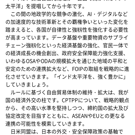
太平洋」を提唱してから十年です。
この間の地政学的な競争の激化、AI・デジタルなど
の加速度的な技術革新とその覇権争いといった変化を
踏まえると、各国が自律性と強靱性を強化する必要性
が高まっています。データ基盤や重要物資のサプライ
チェーン強靱化といった経済基盤の強化、官民一体で
の経済成長の機会創出、政府安全保障能力強化支援、
いわゆるOSAやODAの規模拡大を通じた地域の平和と
安定のための連携拡大など、FOIPの取組を戦略的に進
化させていきます。「インド太平洋を、強く豊かに」
していきましょう。
ルールに基づく自由貿易体制の維持・拡大は、我が
国の経済外交の柱です。CPTPPについて、戦略的観点
から、その高い水準を堅持しつつ、締約国の拡大及び
協定改定を目指すとともに、ASEANやEUとの更なる
連携の可能性を模索していきます。
日米同盟は、日本の外交・安全保障政策の基軸で