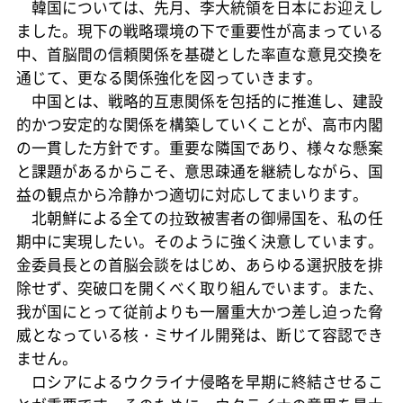
韓国については、先月、李大統領を日本にお迎えし
ました。現下の戦略環境の下で重要性が高まっている
中、首脳間の信頼関係を基礎とした率直な意見交換を
通じて、更なる関係強化を図っていきます。
中国とは、戦略的互恵関係を包括的に推進し、建設
的かつ安定的な関係を構築していくことが、高市内閣
の一貫した方針です。重要な隣国であり、様々な懸案
と課題があるからこそ、意思疎通を継続しながら、国
益の観点から冷静かつ適切に対応してまいります。
北朝鮮による全ての拉致被害者の御帰国を、私の任
期中に実現したい。そのように強く決意しています。
金委員長との首脳会談をはじめ、あらゆる選択肢を排
除せず、突破口を開くべく取り組んでいます。また、
我が国にとって従前よりも一層重大かつ差し迫った脅
威となっている核・ミサイル開発は、断じて容認でき
ません。
ロシアによるウクライナ侵略を早期に終結させるこ