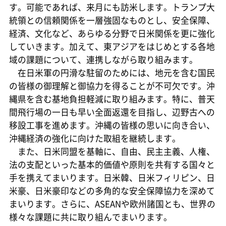
す。可能であれば、来月にも訪米します。トランプ大
統領との信頼関係を一層強固なものとし、安全保障、
経済、文化など、あらゆる分野で日米関係を更に強化
していきます。加えて、東アジアをはじめとする各地
域の課題について、連携しながら取り組みます。
在日米軍の円滑な駐留のためには、地元を含む国民
の皆様の御理解と御協力を得ることが不可欠です。沖
縄県を含む基地負担軽減に取り組みます。特に、普天
間飛行場の一日も早い全面返還を目指し、辺野古への
移設工事を進めます。沖縄の皆様の思いに向き合い、
沖縄経済の強化に向けた取組を継続します。
また、日米同盟を基軸に、自由、民主主義、人権、
法の支配といった基本的価値や原則を共有する国々と
手を携えてまいります。日米韓、日米フィリピン、日
米豪、日米豪印などの多角的な安全保障協力を深めて
まいります。さらに、ASEANや欧州諸国とも、世界の
様々な課題に共に取り組んでまいります。