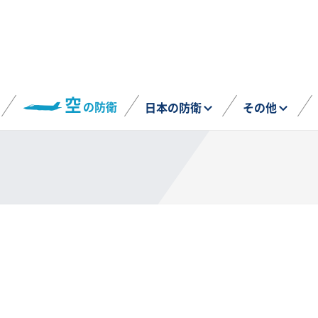
空
の防衛
日本の防衛
その他