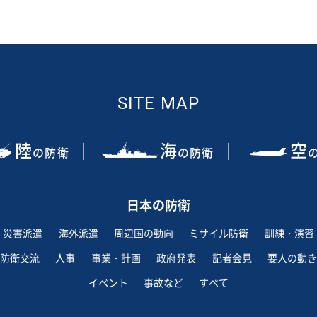
SITE MAP
陸
海
空
の防衛
の防衛
日本の防衛
災害派遣
海外派遣
周辺国の動向
ミサイル防衛
訓練・演習
防衛交流
人事
事業・計画
政府発表
記者会見
要人の動き
イベント
事故など
すべて