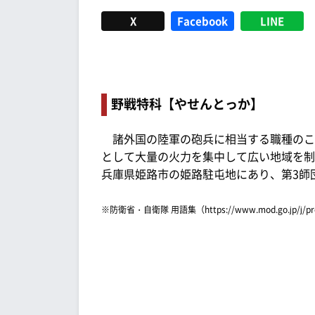
X
Facebook
LINE
野戦特科【やせんとっか】
諸外国の陸軍の砲兵に相当する職種のこ
として大量の火力を集中して広い地域を制
兵庫県姫路市の姫路駐屯地にあり、第3師
※防衛省・自衛隊 用語集（https://www.mod.go.jp/j/p