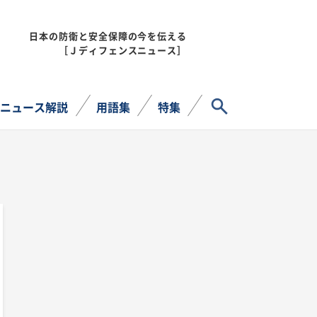
日本の防衛と安全保障の今を伝える
MENU
［Ｊディフェンスニュース］
サイト内検索
ニュース解説
用語集
特集