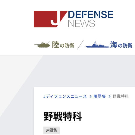
陸
海
の防衛
の防衛
Jディフェンスニュース
用語集
野戦特科
野戦特科
用語集