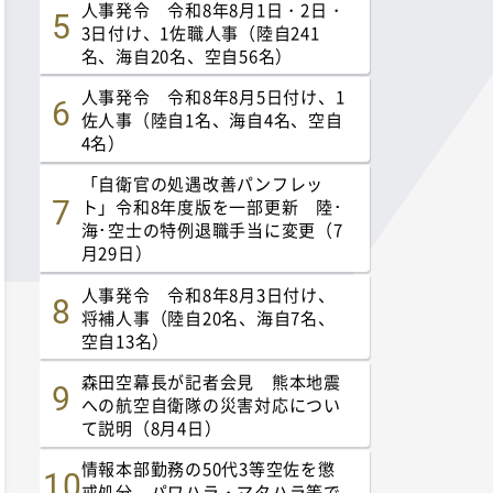
人事発令 令和8年8月1日・2日・
3日付け、1佐職人事（陸自241
名、海自20名、空自56名）
人事発令 令和8年8月5日付け、1
佐人事（陸自1名、海自4名、空自
4名）
「自衛官の処遇改善パンフレッ
ト」令和8年度版を一部更新 陸･
海･空士の特例退職手当に変更（7
月29日）
人事発令 令和8年8月3日付け、
将補人事（陸自20名、海自7名、
空自13名）
森田空幕長が記者会見 熊本地震
への航空自衛隊の災害対応につい
て説明（8月4日）
情報本部勤務の50代3等空佐を懲
戒処分 パワハラ・マタハラ等で