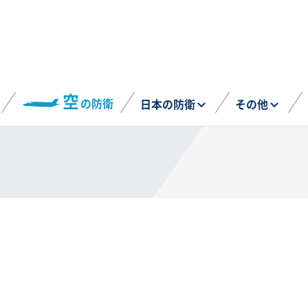
空
の防衛
日本の防衛
その他