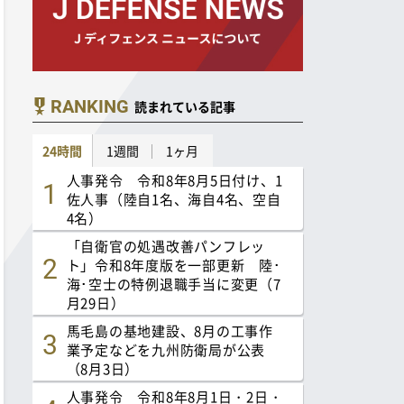
RANKING
読まれている記事
24時間
1週間
1ヶ月
人事発令 令和8年8月5日付け、1
佐人事（陸自1名、海自4名、空自
4名）
「自衛官の処遇改善パンフレッ
ト」令和8年度版を一部更新 陸･
海･空士の特例退職手当に変更（7
月29日）
馬毛島の基地建設、8月の工事作
業予定などを九州防衛局が公表
（8月3日）
人事発令 令和8年8月1日・2日・