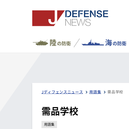
陸
海
の防衛
の防衛
Jディフェンスニュース
用語集
需品学校
需品学校
用語集