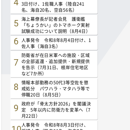
3日付け、1佐職人事（陸自241
名、海自20名、空自56名）
海上幕僚長が記者会見 護衛艦
「ちょうかい」のトマホーク実射
試験成功について説明（8月4日）
人事発令 令和8年8月4日付け、1
佐人事（海自3名）
防衛省が在日米軍への施設・区域
の全部返還・追加提供・新規提供
を告示（7月31日、根岸住宅地区
など7か所）
情報本部勤務の50代3等空佐を懲
戒処分 パワハラ・マタハラ等で
停職20日（8月5日）
政府が「骨太方針2026」を閣議決
定 5年以内に防衛力を変革へ（7
月22日）
人事発令 令和8年8月3日付け、