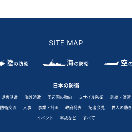
SITE MAP
陸
海
空
の防衛
の防衛
日本の防衛
災害派遣
海外派遣
周辺国の動向
ミサイル防衛
訓練・演習
防衛交流
人事
事業・計画
政府発表
記者会見
要人の動き
イベント
事故など
すべて