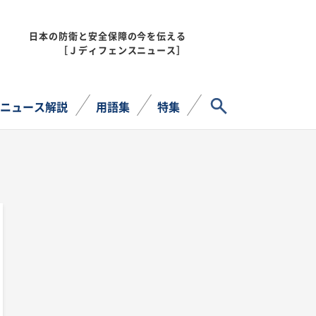
日本の防衛と安全保障の今を伝える
MENU
［Ｊディフェンスニュース］
サイト内検索
ニュース解説
用語集
特集