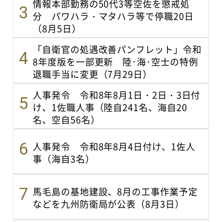
情報本部勤務の50代3等空佐を懲戒処
分 パワハラ・マタハラ等で停職20日
（8月5日）
「自衛官の処遇改善パンフレット」令和
8年度版を一部更新 陸･海･空士の特例
退職手当に変更（7月29日）
人事発令 令和8年8月1日・2日・3日付
け、1佐職人事（陸自241名、海自20
名、空自56名）
人事発令 令和8年8月4日付け、1佐人
事（海自3名）
馬毛島の基地建設、8月の工事作業予定
などを九州防衛局が公表（8月3日）