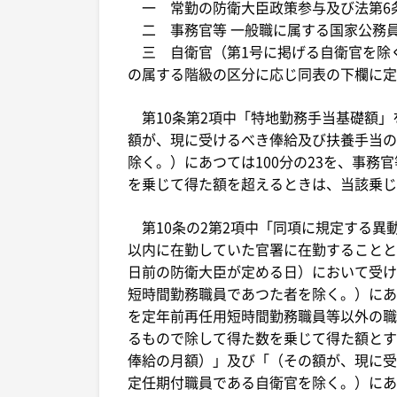
一 常勤の防衛大臣政策参与及び法第6条
二 事務官等 一般職に属する国家公務
三 自衛官（第1号に掲げる自衛官を除く
の属する階級の区分に応じ同表の下欄に定
第10条第2項中「特地勤務手当基礎額」
額が、現に受けるべき俸給及び扶養手当の
除く。）にあつては100分の23を、事務
を乗じて得た額を超えるときは、当該乗じ
第10条の2第2項中「同項に規定する異
以内に在勤していた官署に在勤することと
日前の防衛大臣が定める日）において受け
短時間勤務職員であつた者を除く。）にあ
を定年前再任用短時間勤務職員等以外の職
るもので除して得た数を乗じて得た額とす
俸給の月額）」及び「（その額が、現に受
定任期付職員である自衛官を除く。）にあつ