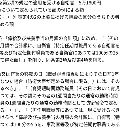
第2項の規定の適用を受ける自衛官 5万1800円
員について定められている額の例による額
。） 別表第4の2の上欄に掲げる階級の区分のうちその者
める額
を「俸給及び扶養手当の月額の合計額」に改め、「（その
月額の合計額に、自衛官（特定任期付職員である自衛官を
官等及び特定任期付職員である自衛官にあつては100分の25
て得た額）」を削り、同条第3項及び第4項を削る。
動又は官署の移転の日（職員が当該異動によりその日前1年
なつた場合（防衛大臣が定める場合に限る。）には、その
るべき」、「（育児短時間勤務職員（その日において育児
つては、その額にその者の1週間当たりの通常の勤務時間
員の1週間当たりの通常の勤務時間として防衛省令で定め
る。）」、「（再任用職員等にあつては、現に受けるべき
けるべき俸給及び扶養手当の月額の合計額に、自衛官（特
ては100分の5.5を、事務官等及び特定任期付職員である