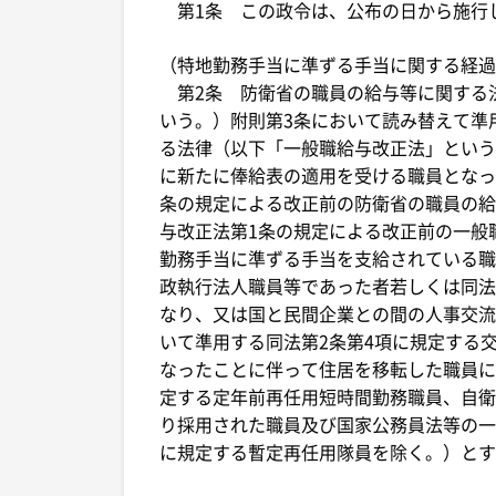
第1条 この政令は、公布の日から施行し
（特地勤務手当に準ずる手当に関する経過
第2条 防衛省の職員の給与等に関する
いう。）附則第3条において読み替えて準
る法律（以下「一般職給与改正法」という
に新たに俸給表の適用を受ける職員となっ
条の規定による改正前の防衛省の職員の給
与改正法第1条の規定による改正前の一般
勤務手当に準ずる手当を支給されている職
政執行法人職員等であった者若しくは同法
なり、又は国と民間企業との間の人事交流に
いて準用する同法第2条第4項に規定する
なったことに伴って住居を移転した職員に
定する定年前再任用短時間勤務職員、自衛隊
り採用された職員及び国家公務員法等の一
に規定する暫定再任用隊員を除く。）とす