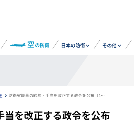
空
の防衛
日本の防衛
その他
表
防衛省職員の給与・手当を改正する政令を公布（12月24日）
手当を改正する政令を公布