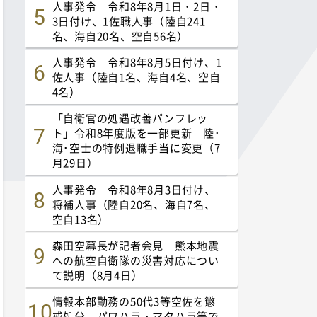
人事発令 令和8年8月1日・2日・
3日付け、1佐職人事（陸自241
名、海自20名、空自56名）
人事発令 令和8年8月5日付け、1
佐人事（陸自1名、海自4名、空自
4名）
「自衛官の処遇改善パンフレッ
ト」令和8年度版を一部更新 陸･
海･空士の特例退職手当に変更（7
月29日）
人事発令 令和8年8月3日付け、
将補人事（陸自20名、海自7名、
空自13名）
森田空幕長が記者会見 熊本地震
への航空自衛隊の災害対応につい
て説明（8月4日）
情報本部勤務の50代3等空佐を懲
戒処分 パワハラ・マタハラ等で