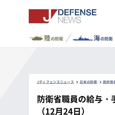
陸
海
の防衛
の防衛
Jディフェンスニュース
日本の防衛
政府発
防衛省職員の給与・
（12月24日）