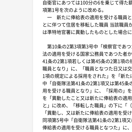
自衛官にあつては100分の6を乗じて得
項第1号を次のように改める。
一 新たに俸給表の適用を受ける職員と
とに伴つて住居を移転した職員 当該職員
は準特地官署に異動したものとした場合に
第10条の2第3項第3号中「検察官であ
法の適用を受ける国家公務員であつた者か
41条の2第1項若しくは第45条の2第1
職員となり」に、「職員となつた日又は交流
1項の規定による採用をされた」を「新た
中「自衛隊法第41条の2第1項又は第45
用を受ける職員となり」に、「採用の」を
を「異動したこと又は新たに俸給表の適用
と」に改め、「移転した職員」の下に「（
「異動し、又は新たに俸給表の適用を受け
同項第5号中「自衛隊法第41条の2第1項
俸給表の適用を受ける職員となつた」に、