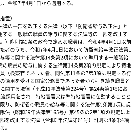
、令和7年4月1日から適用する。
措置）
法律の一部を改正する法律（以下「防衛省給与改正法」と
用する一般職の職員の給与に関する法律等の一部を改正す
。）附則第3条の政令で定める職員は、令和4年4月1日以前
た者のうち、令和7年4月1日において防衛省給与改正法第1
与等に関する法律第14条第2項において準用する一般職給
職の職員の給与に関する法律第14条第2項の規定により特地
員（検察官であった者、同法第11条の7第3項に規定する行
の適用を受ける国家公務員であった者から引き続き職員と
関する法律（平成11年法律第224号）第24条第1項にお
交流採用をされ、特地官署又は準特地官署に在勤することと
限り、防衛省の職員の給与等に関する法律第5条第1項に規
法（昭和29年法律第165号）第45条の2第1項の規定によ
部を改正する法律（令和3年法律第61号）附則第8条第4項
る。