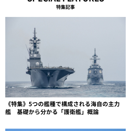
特集記事
《特集》5つの艦種で構成される海自の主力
艦 基礎から分かる「護衛艦」概論