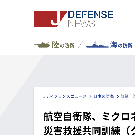
陸
海
の防衛
の防衛
Jディフェンスニュース
日本の防衛
訓練・
航空自衛隊、ミクロ
災害救援共同訓練（