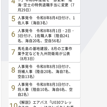
海･空士の特例退職手当に変更（7
月29日）
人事発令 令和8年8月4日付け、1
佐人事（海自3名）
人事発令 令和8年8月1日・2日・
3日付け、1佐職人事（陸自241
名、海自20名、空自56名）
馬毛島の基地建設、8月の工事作
業予定などを九州防衛局が公表
（8月3日）
人事発令 令和8年8月3日付け、
将補人事（陸自20名、海自7名、
空自13名）
人事発令 令和8年8月3日付け、
将人事（陸自10名、海自6名、空
自2名）
《解説》エアバス「U030フレッ