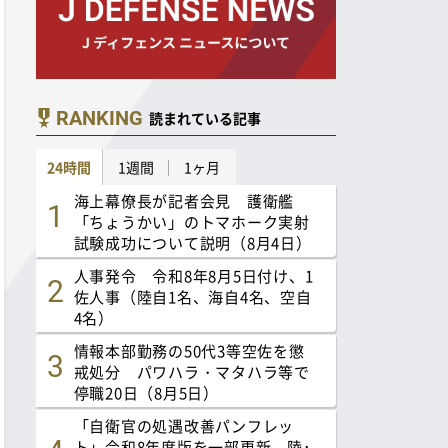
RANKING
読まれている記事
24時間
1週間
1ヶ月
海上幕僚長が記者会見 護衛艦
「ちょうかい」のトマホーク実射
試験成功について説明（8月4日）
人事発令 令和8年8月5日付け、1
佐人事（陸自1名、海自4名、空自
4名）
情報本部勤務の50代3等空佐を懲
戒処分 パワハラ・マタハラ等で
停職20日（8月5日）
「自衛官の処遇改善パンフレッ
ト」令和8年度版を一部更新 陸･