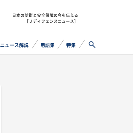
日本の防衛と安全保障の今を伝える
MENU
［Ｊディフェンスニュース］
サイト内検索
ニュース解説
用語集
特集