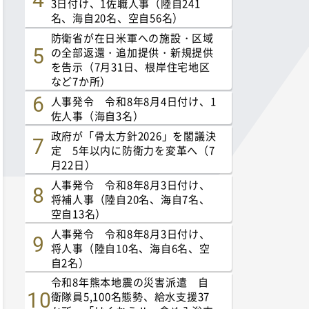
3日付け、1佐職人事（陸自241
名、海自20名、空自56名）
防衛省が在日米軍への施設・区域
の全部返還・追加提供・新規提供
を告示（7月31日、根岸住宅地区
など7か所）
人事発令 令和8年8月4日付け、1
佐人事（海自3名）
政府が「骨太方針2026」を閣議決
定 5年以内に防衛力を変革へ（7
月22日）
人事発令 令和8年8月3日付け、
将補人事（陸自20名、海自7名、
空自13名）
人事発令 令和8年8月3日付け、
将人事（陸自10名、海自6名、空
自2名）
令和8年熊本地震の災害派遣 自
衛隊員5,100名態勢、給水支援37