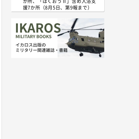
か所、「はくおうⅡ」含め入浴支
援7か所（8月5日、第9報まで）