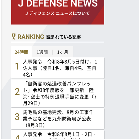
RANKING
読まれている記事
24時間
1週間
1ヶ月
人事発令 令和8年8月5日付け、1
佐人事（陸自1名、海自4名、空自
4名）
「自衛官の処遇改善パンフレッ
ト」令和8年度版を一部更新 陸･
海･空士の特例退職手当に変更（7
月29日）
馬毛島の基地建設、8月の工事作
業予定などを九州防衛局が公表
（8月3日）
人事発令 令和8年8月1日・2日・