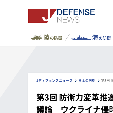
陸
海
の防衛
の防衛
Jディフェンスニュース
日本の防衛
第3回 防衛力変革推
議論 ウクライナ侵