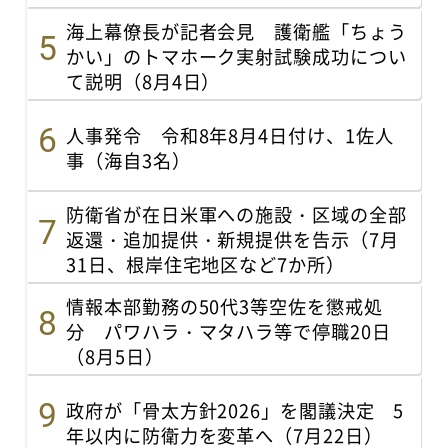
海上幕僚長が記者会見 護衛艦「ちょう
かい」のトマホーク実射試験成功につい
て説明（8月4日）
人事発令 令和8年8月4日付け、1佐人
事（海自3名）
防衛省が在日米軍への施設・区域の全部
返還・追加提供・新規提供を告示（7月
31日、根岸住宅地区など7か所）
情報本部勤務の50代3等空佐を懲戒処
分 パワハラ・マタハラ等で停職20日
（8月5日）
政府が「骨太方針2026」を閣議決定 5
年以内に防衛力を変革へ（7月22日）