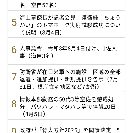
名、空自56名）
海上幕僚長が記者会見 護衛艦「ちょう
かい」のトマホーク実射試験成功につい
て説明（8月4日）
人事発令 令和8年8月4日付け、1佐人
事（海自3名）
防衛省が在日米軍への施設・区域の全部
返還・追加提供・新規提供を告示（7月
31日、根岸住宅地区など7か所）
情報本部勤務の50代3等空佐を懲戒処
分 パワハラ・マタハラ等で停職20日
（8月5日）
政府が「骨太方針2026」を閣議決定 5