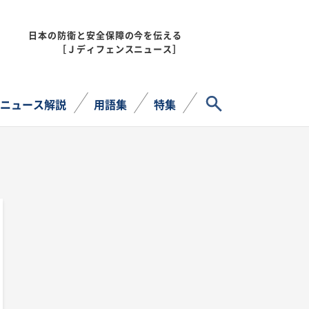
日本の防衛と安全保障の今を伝える
MENU
［Ｊディフェンスニュース］
サイト内検索
ニュース解説
用語集
特集