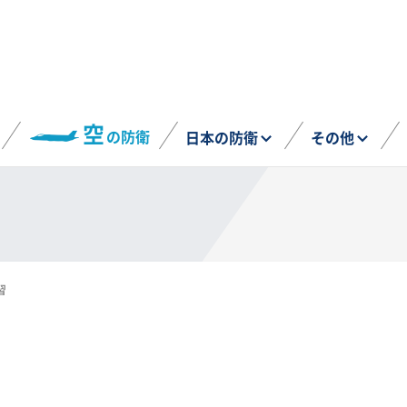
空
の防衛
日本の防衛
その他
習