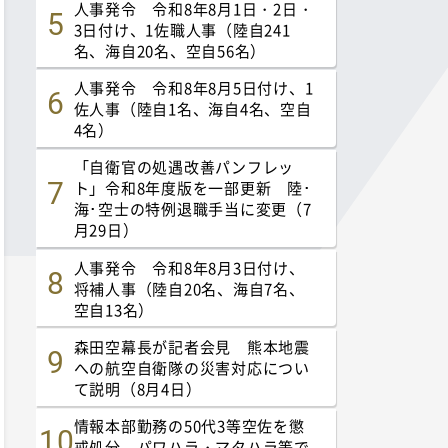
人事発令 令和8年8月1日・2日・
3日付け、1佐職人事（陸自241
名、海自20名、空自56名）
人事発令 令和8年8月5日付け、1
佐人事（陸自1名、海自4名、空自
4名）
「自衛官の処遇改善パンフレッ
ト」令和8年度版を一部更新 陸･
海･空士の特例退職手当に変更（7
月29日）
人事発令 令和8年8月3日付け、
将補人事（陸自20名、海自7名、
空自13名）
森田空幕長が記者会見 熊本地震
への航空自衛隊の災害対応につい
て説明（8月4日）
情報本部勤務の50代3等空佐を懲
戒処分 パワハラ・マタハラ等で