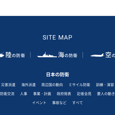
SITE MAP
陸
海
空
の防衛
の防衛
日本の防衛
災害派遣
海外派遣
周辺国の動向
ミサイル防衛
訓練・演習
防衛交流
人事
事業・計画
政府発表
記者会見
要人の動き
イベント
事故など
すべて