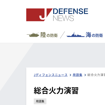
陸
海
の防衛
の防衛
Jディフェンスニュース
用語集
総合火力演
総合火力演習
用語集