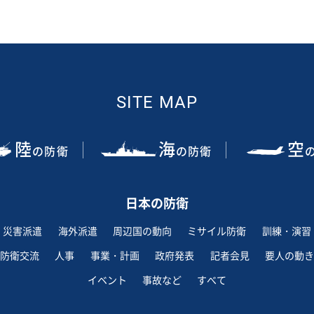
SITE MAP
陸
海
空
の防衛
の防衛
日本の防衛
災害派遣
海外派遣
周辺国の動向
ミサイル防衛
訓練・演習
防衛交流
人事
事業・計画
政府発表
記者会見
要人の動き
イベント
事故など
すべて