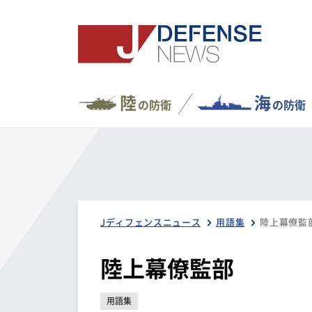
陸
海
の防衛
の防衛
Jディフェンスニュース
用語集
陸上幕僚監
陸上幕僚監部
用語集