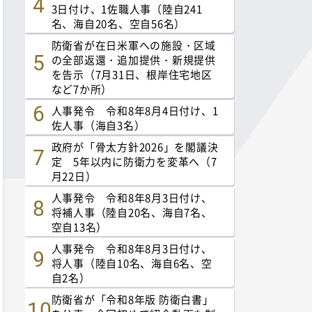
3日付け、1佐職人事（陸自241
名、海自20名、空自56名）
防衛省が在日米軍への施設・区域
の全部返還・追加提供・新規提供
を告示（7月31日、根岸住宅地区
など7か所）
人事発令 令和8年8月4日付け、1
佐人事（海自3名）
政府が「骨太方針2026」を閣議決
定 5年以内に防衛力を変革へ（7
月22日）
人事発令 令和8年8月3日付け、
将補人事（陸自20名、海自7名、
空自13名）
人事発令 令和8年8月3日付け、
将人事（陸自10名、海自6名、空
自2名）
防衛省が「令和8年版 防衛白書」