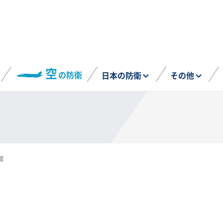
空
の防衛
日本の防衛
その他
部