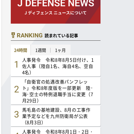
RANKING
読まれている記事
24時間
1週間
1ヶ月
人事発令 令和8年8月5日付け、1
佐人事（陸自1名、海自4名、空自
4名）
「自衛官の処遇改善パンフレッ
ト」令和8年度版を一部更新 陸･
海･空士の特例退職手当に変更（7
月29日）
馬毛島の基地建設、8月の工事作
業予定などを九州防衛局が公表
（8月3日）
人事発令 令和8年8月1日・2日・