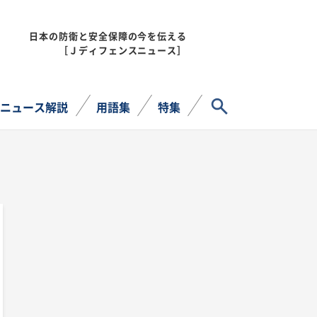
日本の防衛と安全保障の今を伝える
MENU
［Ｊディフェンスニュース］
サイト内検索
ニュース解説
用語集
特集