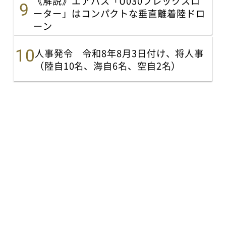
《解説》エアバス「U030フレックスロ
ーター」はコンパクトな垂直離着陸ドロ
ーン
人事発令 令和8年8月3日付け、将人事
（陸自10名、海自6名、空自2名）