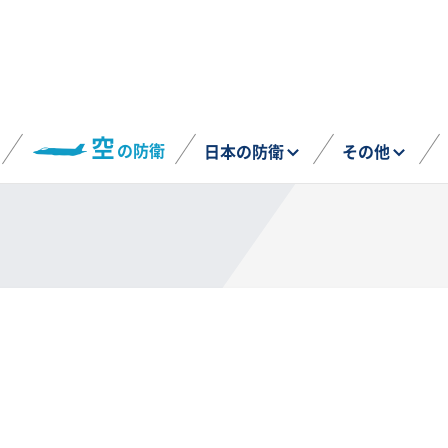
空
の防衛
日本の防衛
その他