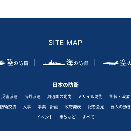
SITE MAP
陸
海
空
の防衛
の防衛
日本の防衛
災害派遣
海外派遣
周辺国の動向
ミサイル防衛
訓練・演習
防衛交流
人事
事業・計画
政府発表
記者会見
要人の動き
イベント
事故など
すべて