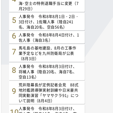
海･空士の特例退職手当に変更（7
月29日）
人事発令 令和8年8月1日・2日・
3日付け、1佐職人事（陸自241
名、海自20名、空自56名）
人事発令 令和8年8月4日付け、1
佐人事（海自3名）
馬毛島の基地建設、8月の工事作
業予定などを九州防衛局が公表
（8月3日）
人事発令 令和8年8月3日付け、
将補人事（陸自20名、海自7名、
空自13名）
荒井陸幕長が定例記者会見 88式
地対艦誘導弾実射訓練や日米豪共
同実動演習「ヤマサクラ91」につ
いて説明（8月4日）
人事発令 令和8年8月3日付け、