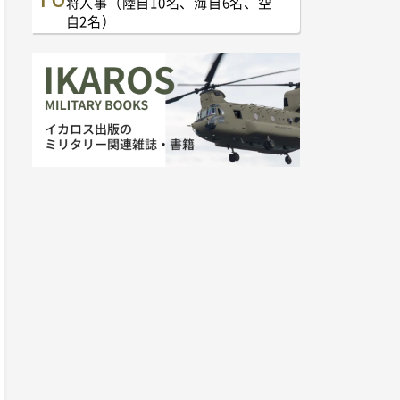
将人事（陸自10名、海自6名、空
自2名）