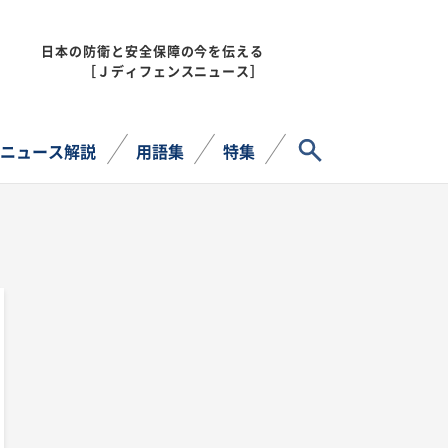
日本の防衛と安全保障の今を伝える
MENU
［Ｊディフェンスニュース］
サイト内検索
ニュース解説
用語集
特集