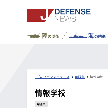
陸
海
の防衛
の防衛
Jディフェンスニュース
用語集
情報学校
情報学校
用語集