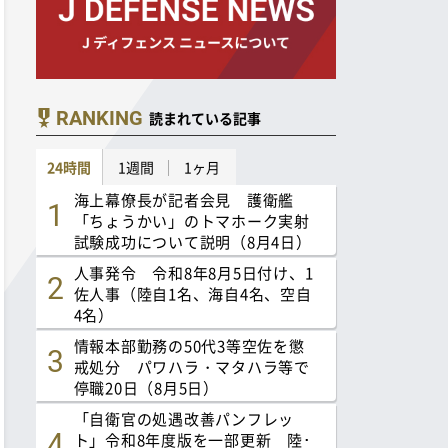
RANKING
読まれている記事
24時間
1週間
1ヶ月
海上幕僚長が記者会見 護衛艦
「ちょうかい」のトマホーク実射
試験成功について説明（8月4日）
人事発令 令和8年8月5日付け、1
佐人事（陸自1名、海自4名、空自
4名）
情報本部勤務の50代3等空佐を懲
戒処分 パワハラ・マタハラ等で
停職20日（8月5日）
「自衛官の処遇改善パンフレッ
ト」令和8年度版を一部更新 陸･