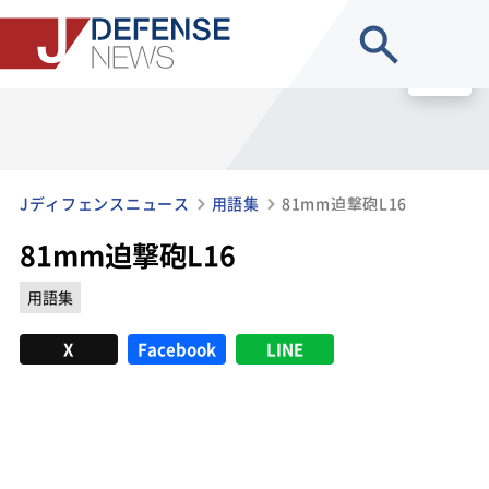
site search
MENU
Jディフェンスニュース
用語集
81mm迫撃砲L16
81mm迫撃砲L16
用語集
X
Facebook
LINE