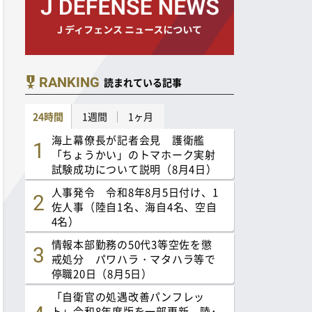
RANKING
読まれている記事
24時間
1週間
1ヶ月
海上幕僚長が記者会見 護衛艦
「ちょうかい」のトマホーク実射
試験成功について説明（8月4日）
人事発令 令和8年8月5日付け、1
佐人事（陸自1名、海自4名、空自
4名）
情報本部勤務の50代3等空佐を懲
戒処分 パワハラ・マタハラ等で
停職20日（8月5日）
「自衛官の処遇改善パンフレッ
ト」令和8年度版を一部更新 陸･