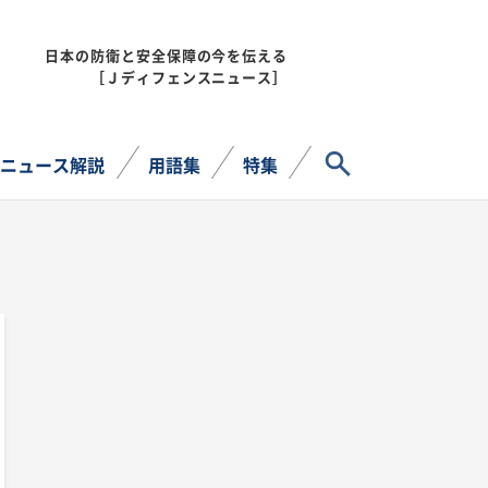
日本の防衛と安全保障の今を伝える
MENU
［Ｊディフェンスニュース］
サイト内検索
ニュース解説
用語集
特集