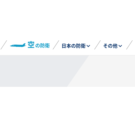
空
の防衛
日本の防衛
その他