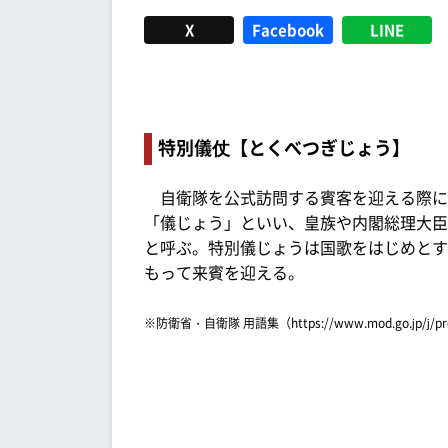
X
Facebook
LINE
特別儀仗【とくべつぎじょう】
自衛隊を公式訪問する賓客を迎える際に
「儀じょう」といい、皇族や内閣総理大臣
と呼ぶ。特別儀じょうは国歌をはじめとす
もって来賓を迎える。
※防衛省・自衛隊 用語集（https://www.mod.go.jp/j/p