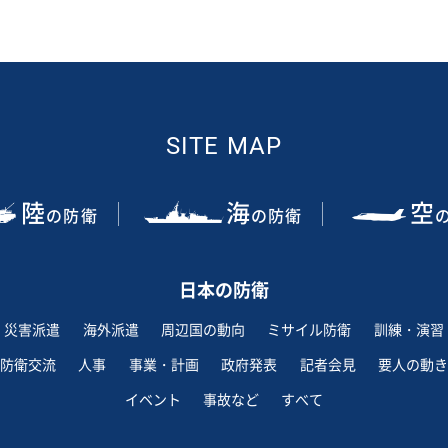
SITE MAP
陸
海
空
の防衛
の防衛
日本の防衛
災害派遣
海外派遣
周辺国の動向
ミサイル防衛
訓練・演習
防衛交流
人事
事業・計画
政府発表
記者会見
要人の動き
イベント
事故など
すべて