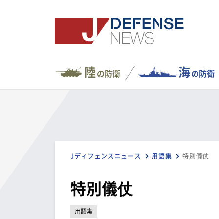
陸
海
の防衛
の防衛
Jディフェンスニュース
用語集
特別儀仗
特別儀仗
用語集