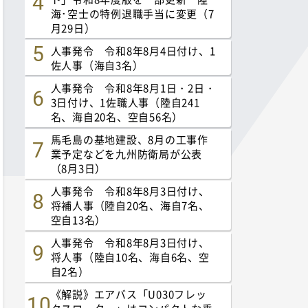
海･空士の特例退職手当に変更（7
月29日）
人事発令 令和8年8月4日付け、1
佐人事（海自3名）
人事発令 令和8年8月1日・2日・
3日付け、1佐職人事（陸自241
名、海自20名、空自56名）
馬毛島の基地建設、8月の工事作
業予定などを九州防衛局が公表
（8月3日）
人事発令 令和8年8月3日付け、
将補人事（陸自20名、海自7名、
空自13名）
人事発令 令和8年8月3日付け、
将人事（陸自10名、海自6名、空
自2名）
《解説》エアバス「U030フレッ