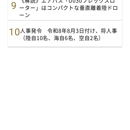
《解説》エアバス「U030フレックスロ
ーター」はコンパクトな垂直離着陸ドロ
ーン
人事発令 令和8年8月3日付け、将人事
（陸自10名、海自6名、空自2名）