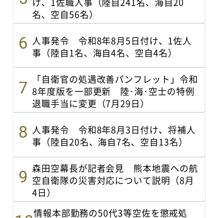
け、1佐職人事（陸自241名、海自20
名、空自56名）
人事発令 令和8年8月5日付け、1佐人
事（陸自1名、海自4名、空自4名）
「自衛官の処遇改善パンフレット」令和
8年度版を一部更新 陸･海･空士の特例
退職手当に変更（7月29日）
人事発令 令和8年8月3日付け、将補人
事（陸自20名、海自7名、空自13名）
森田空幕長が記者会見 熊本地震への航
空自衛隊の災害対応について説明（8月
4日）
情報本部勤務の50代3等空佐を懲戒処