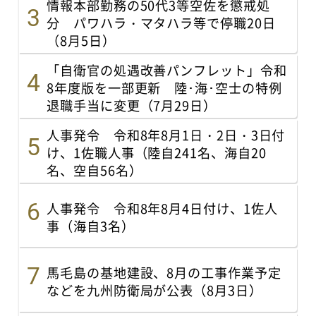
情報本部勤務の50代3等空佐を懲戒処
分 パワハラ・マタハラ等で停職20日
（8月5日）
「自衛官の処遇改善パンフレット」令和
8年度版を一部更新 陸･海･空士の特例
退職手当に変更（7月29日）
人事発令 令和8年8月1日・2日・3日付
け、1佐職人事（陸自241名、海自20
名、空自56名）
人事発令 令和8年8月4日付け、1佐人
事（海自3名）
馬毛島の基地建設、8月の工事作業予定
などを九州防衛局が公表（8月3日）