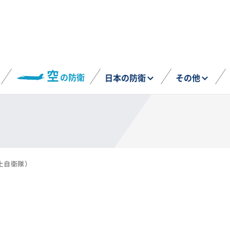
空
の防衛
日本の防衛
その他
上自衛隊）
）