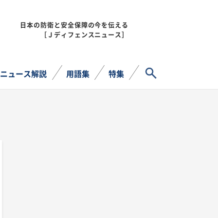
日本の防衛と安全保障の今を伝える
MENU
［Ｊディフェンスニュース］
サイト内検索
ニュース解説
用語集
特集