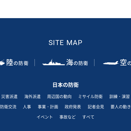
SITE MAP
陸
海
空
の防衛
の防衛
日本の防衛
災害派遣
海外派遣
周辺国の動向
ミサイル防衛
訓練・演習
防衛交流
人事
事業・計画
政府発表
記者会見
要人の動き
イベント
事故など
すべて