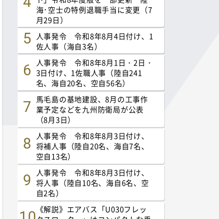
海･空士の特例退職手当に変更（7
月29日）
人事発令 令和8年8月4日付け、1
佐人事（海自3名）
人事発令 令和8年8月1日・2日・
3日付け、1佐職人事（陸自241
名、海自20名、空自56名）
馬毛島の基地建設、8月の工事作
業予定などを九州防衛局が公表
（8月3日）
人事発令 令和8年8月3日付け、
将補人事（陸自20名、海自7名、
空自13名）
人事発令 令和8年8月3日付け、
将人事（陸自10名、海自6名、空
自2名）
《解説》エアバス「U030フレッ