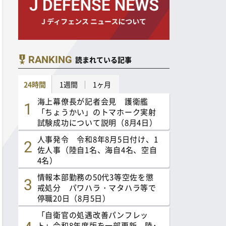
RANKING
読まれている記事
24時間
1週間
1ヶ月
海上幕僚長が記者会見 護衛艦
「ちょうかい」のトマホーク実射
試験成功について説明（8月4日）
人事発令 令和8年8月5日付け、1
佐人事（陸自1名、海自4名、空自
4名）
情報本部勤務の50代3等空佐を懲
戒処分 パワハラ・マタハラ等で
停職20日（8月5日）
「自衛官の処遇改善パンフレッ
ト」令和8年度版を一部更新 陸･