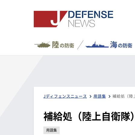
陸
海
の防衛
の防衛
Jディフェンスニュース
用語集
補給処（陸
補給処（陸上自衛隊
用語集