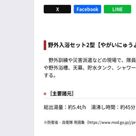
X
Facebook
LINE
野外入浴セット2型【やがいにゅう
野外訓練や災害派遣などの現場で、隊員
や野外浴槽、天幕、貯水タンク、シャワー
する。
［主要諸元］
総出湯量：約5.4t/h 湯沸し時間：約45分
※防衛省・自衛隊 用語集（https://www.mod.go.jp/j/p