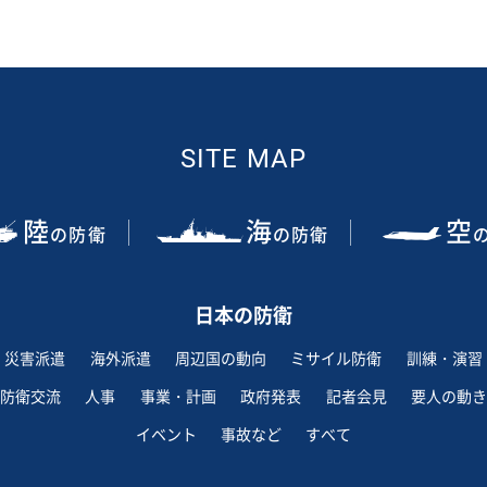
SITE MAP
陸
海
空
の防衛
の防衛
日本の防衛
災害派遣
海外派遣
周辺国の動向
ミサイル防衛
訓練・演習
防衛交流
人事
事業・計画
政府発表
記者会見
要人の動き
イベント
事故など
すべて