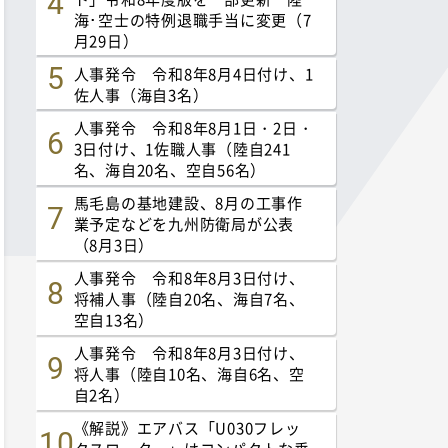
海･空士の特例退職手当に変更（7
月29日）
人事発令 令和8年8月4日付け、1
佐人事（海自3名）
人事発令 令和8年8月1日・2日・
3日付け、1佐職人事（陸自241
名、海自20名、空自56名）
馬毛島の基地建設、8月の工事作
業予定などを九州防衛局が公表
（8月3日）
人事発令 令和8年8月3日付け、
将補人事（陸自20名、海自7名、
空自13名）
人事発令 令和8年8月3日付け、
将人事（陸自10名、海自6名、空
自2名）
《解説》エアバス「U030フレッ