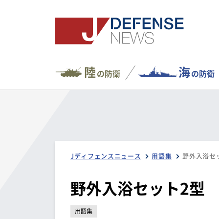
陸
海
の防衛
の防衛
Jディフェンスニュース
用語集
野外入浴セ
野外入浴セット2型
用語集