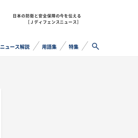
日本の防衛と安全保障の今を伝える
MENU
［Ｊディフェンスニュース］
サイト内検索
ニュース解説
用語集
特集