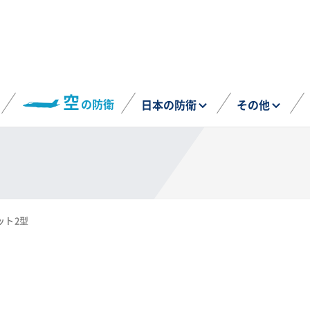
空
の防衛
日本の防衛
その他
ット2型