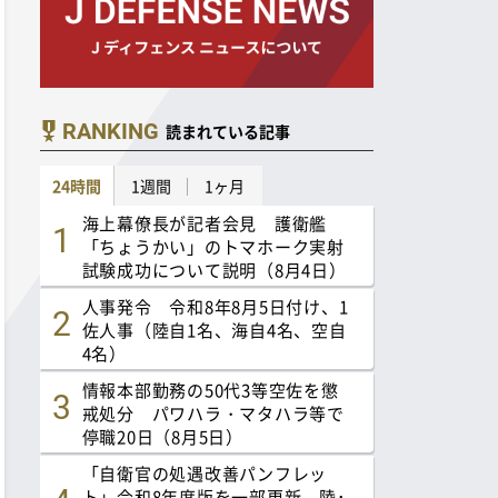
RANKING
読まれている記事
24時間
1週間
1ヶ月
海上幕僚長が記者会見 護衛艦
「ちょうかい」のトマホーク実射
試験成功について説明（8月4日）
人事発令 令和8年8月5日付け、1
佐人事（陸自1名、海自4名、空自
4名）
情報本部勤務の50代3等空佐を懲
戒処分 パワハラ・マタハラ等で
停職20日（8月5日）
「自衛官の処遇改善パンフレッ
ト」令和8年度版を一部更新 陸･