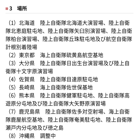
3 場所
（1）北海道 陸上自衛隊北海道大演習場、陸上自衛
隊北恵庭駐屯地、陸上自衛隊矢臼別演習場、陸上自衛
隊柏台演習場、陸上自衛隊丘珠駐屯地及び航空自衛隊
計根別着陸場
（2）東京都 海上自衛隊硫黄島航空基地
（3）大分県 陸上自衛隊日出生台演習場及び陸上自
衛隊十文字原演習場
（4）佐賀県 陸上自衛隊目達原駐屯地
（5）長崎県 海上自衛隊佐世保基地
（6）熊本県 陸上自衛隊健軍駐屯地、陸上自衛隊高
遊原分屯地及び陸上自衛隊大矢野原演習場
（7）鹿児島県 陸上自衛隊佐多対空射場、海上自衛
隊鹿屋航空基地、陸上自衛隊奄美駐屯地、陸上自衛隊
瀬戸内分屯地及び徳之島
（8）沖縄県 調整中