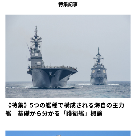
特集記事
《特集》5つの艦種で構成される海自の主力
艦 基礎から分かる「護衛艦」概論