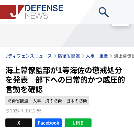
site search
MENU
Jディフェンスニュース
防衛省関連
人事・組織
海上幕僚監部が1等海佐の懲戒処分
を発表 部下への日常的かつ威圧的
言動を確認
防衛省関連
人事
海の防衛
日本の防衛
2024-7-10 12:55
X
Facebook
LINE