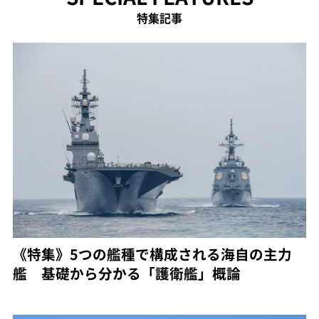
特集記事
《特集》5つの艦種で構成される海自の主力
艦 基礎から分かる「護衛艦」概論