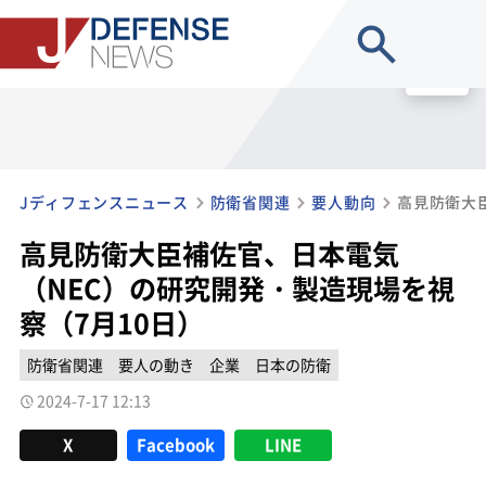
site search
MENU
Jディフェンスニュース
防衛省関連
要人動向
高見防衛大臣補佐官、日本電気
（NEC）の研究開発・製造現場を視
察（7月10日）
防衛省関連
要人の動き
企業
日本の防衛
2024-7-17 12:13
X
Facebook
LINE