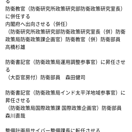
る
防衛教官（防衛研究所政策研究部防衛政策研究室長）
に併任する
内閣府へ出向させる（併任）
（防衛研究所政策研究部防衛政策研究室長（併）防衛
政策局防衛政策課企画官）防衛教官（併）防衛部員
髙橋杉雄
防衛書記官（防衛政策局運用調整参事官）に昇任させ
る
（大臣官房付）防衛部員 森田健司
防衛書記官（防衛政策局インド太平洋地域参事官）に
昇任させる
（防衛政策局国際政策課 国際政策企画官）防衛部員
森川直哉
整備計画局サイバー整備課長に転任させる