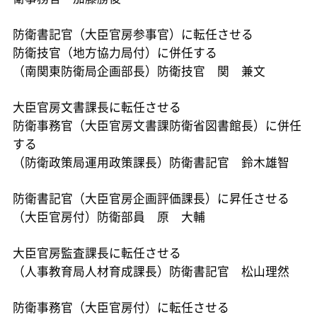
防衛書記官（大臣官房参事官）に転任させる
防衛技官（地方協力局付）に併任する
（南関東防衛局企画部長）防衛技官 関 兼文
大臣官房文書課長に転任させる
防衛事務官（大臣官房文書課防衛省図書館長）に併任
する
（防衛政策局運用政策課長）防衛書記官 鈴木雄智
防衛書記官（大臣官房企画評価課長）に昇任させる
（大臣官房付）防衛部員 原 大輔
大臣官房監査課長に転任させる
（人事教育局人材育成課長）防衛書記官 松山理然
防衛事務官（大臣官房付）に転任させる