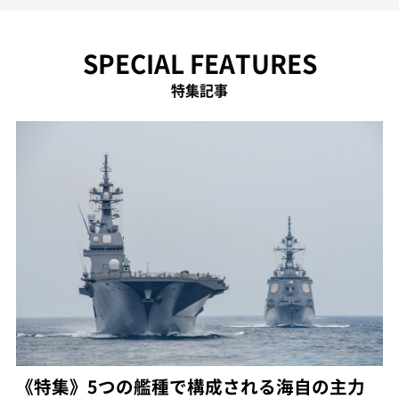
SPECIAL FEATURES
特集記事
《特集》5つの艦種で構成される海自の主力