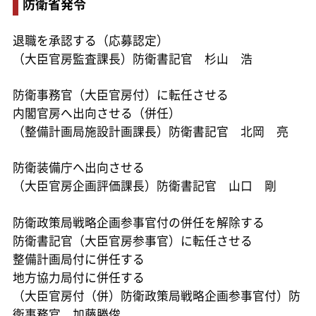
防衛省発令
退職を承認する（応募認定）
（大臣官房監査課長）防衛書記官 杉山 浩
防衛事務官（大臣官房付）に転任させる
内閣官房へ出向させる（併任）
（整備計画局施設計画課長）防衛書記官 北岡 亮
防衛装備庁へ出向させる
（大臣官房企画評価課長）防衛書記官 山口 剛
防衛政策局戦略企画参事官付の併任を解除する
防衛書記官（大臣官房参事官）に転任させる
整備計画局付に併任する
地方協力局付に併任する
（大臣官房付（併）防衛政策局戦略企画参事官付）防
衛事務官 加藤勝俊