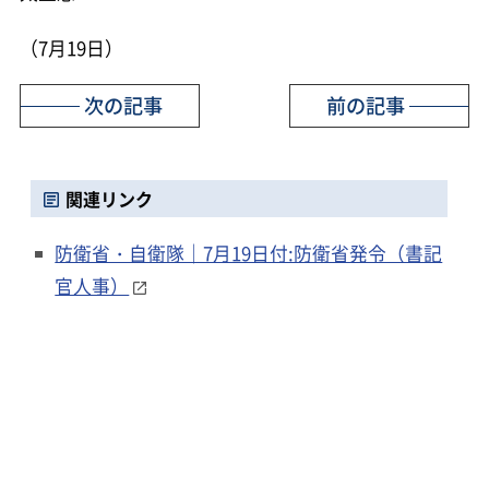
（7月19日）
次の記事
前の記事
関連リンク
防衛省・自衛隊｜7月19日付:防衛省発令（書記
官人事）