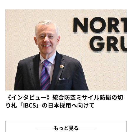
《インタビュー》統合防空ミサイル防衛の切
り札「IBCS」の日本採用へ向けて
もっと見る