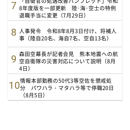
「自衛官の処遇改善パンフレット」令和
8年度版を一部更新 陸･海･空士の特例
退職手当に変更（7月29日）
人事発令 令和8年8月3日付け、将補人
事（陸自20名、海自7名、空自13名）
森田空幕長が記者会見 熊本地震への航
空自衛隊の災害対応について説明（8月
4日）
情報本部勤務の50代3等空佐を懲戒処
分 パワハラ・マタハラ等で停職20日
（8月5日）